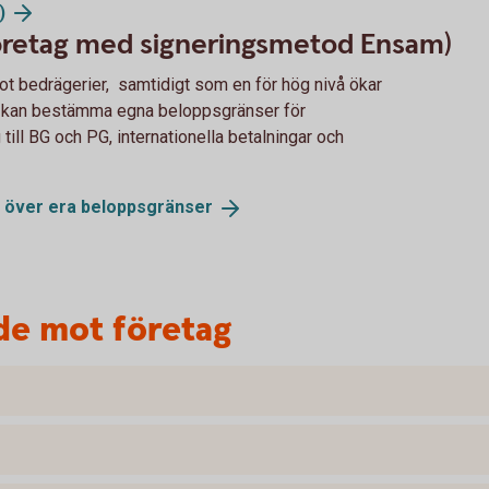
)
företag med signeringsmetod Ensam)
t bedrägerier, samtidigt som en för hög nivå ökar
e) kan bestämma egna beloppsgränser för
 till BG och PG, internationella betalningar och
e över era
beloppsgränser
de mot företag