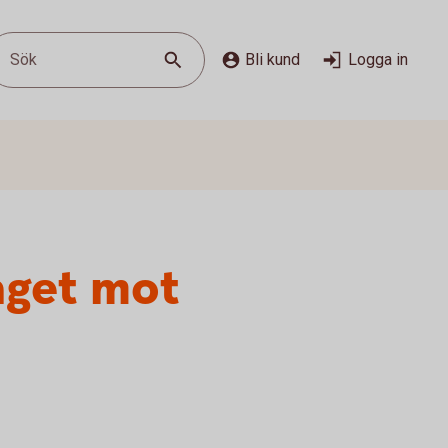
Sök
Bli kund
Logga in
aget mot