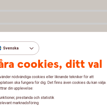
Svenska
ishing
åra cookies, ditt val
ler ett välkänt företag. I stället blir du lurad att
ation. Detta kallas för Social Engineering och kan
vänder nödvändiga cookies eller liknande tekniker för att
latsen ska fungera för dig. Det finns även cookies du kan välj
ttrar din upplevelse:
unktioner, prestanda och statistik
elevant marknadsföring