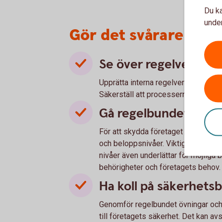
Du ka
under
Gör det svårare för 
Se över regelverk oc
Upprätta interna regelverk och kontr
Säkerställ att processerna efterlev
Gå regelbundet igen
För att skydda företaget behövs e
och beloppsnivåer. Viktigt att dess
nivåer även underlättar för möjliga
behörigheter och företagets behov. A
Ha koll på säkerhetsb
Genomför regelbundet övningar och 
till företagets säkerhet. Det kan av