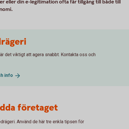
ler din e-legitimation ofta får tillgång till både till
onomi.
rägeri
 är det viktigt att agera snabbt. Kontakta oss och
ch
info
ydda företaget
edrägeri. Använd de här tre enkla tipsen för