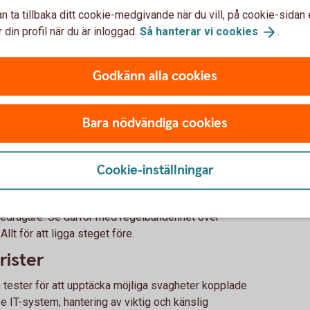
n ta tillbaka ditt cookie-medgivande när du vill, på cookie-sidan 
 din profil när du är inloggad.
Så hanterar vi
cookies
.
bedragarna
Godkänn alla cookies
h kontrollprocesser
ollprocesser för att stärka företagets säkerhet.
Bara nödvändiga cookies
s och gör regelbundna stickprov.
om behörigheter och behov
Cookie-inställningar
n regelbunden översyn av både ekonomibehörigheter
a speglar företagets behov eftersom allt för generösa
 bedragare. Se därför med regelbundenhet över
llt för att ligga steget före.
rister
tester för att upptäcka möjliga svagheter kopplade
se IT-system, hantering av viktig och känslig