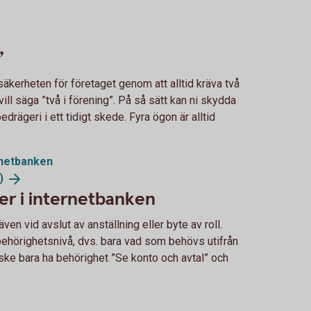
”
äkerheten för företaget genom att alltid kräva två
ll säga ”två i förening”. På så sätt kan ni skydda
edrägeri i ett tidigt skede. Fyra ögon är alltid
ernetbanken
)
er i internetbanken
en vid avslut av anställning eller byte av roll.
t behörighetsnivå, dvs. bara vad som behövs utifrån
ske bara ha behörighet ”Se konto och avtal” och