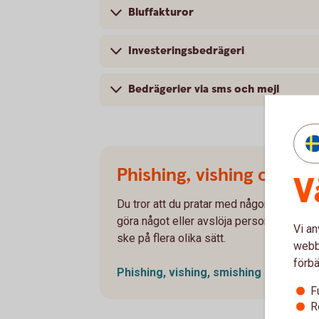
Bluffakturor
Investeringsbedrägeri
Bedrägerier via sms och mejl
Phishing, vishing och sm
V
Du tror att du pratar med någon du känner el
göra något eller avslöja personlig inform
Vi an
ske på flera olika sätt.
webbp
förbä
Phishing, vishing,
smishing
F
R