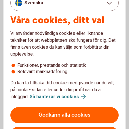
Villkor Kompletterande kortförsäkring för Betalkort
Svenska
Företag (extern)
Våra cookies, ditt val
Kontaktuppgifter till Trygg-Hansa
Vi använder nödvändiga cookies eller liknande
och skadeanmälan för Betalkort
tekniker för att webbplatsen ska fungera för dig. Det
Företag
finns även cookies du kan välja som förbättrar din
upplevelse:
Trygg-Hansa har gått ihop med Moderna Försäkringar. Du
Funktioner, prestanda och statistik
kan göra skadeanmälan för Betalkort Företag på deras
Relevant marknadsföring
webbplats.
Du kan ta tillbaka ditt cookie-medgivande när du vill,
Skadeanmälan via webbplats (trygghansa.se)
på cookie-sidan eller under din profil när du är
inloggad.
Så hanterar vi cookies
.
Övriga frågor
kort@trygghansa.se
Godkänn alla cookies
Mejl
010-263 1707
Telefon