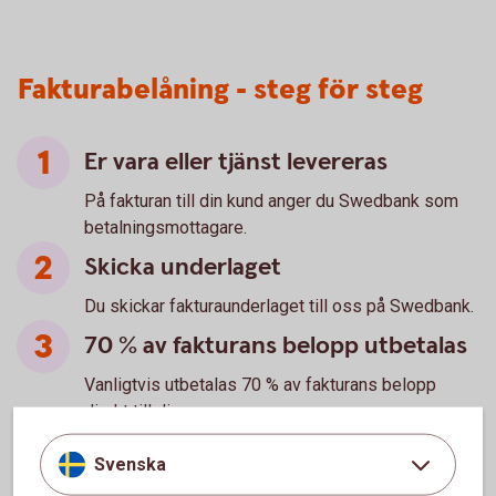
Fakturabelåning - steg för steg
Er vara eller tjänst levereras
På fakturan till din kund anger du Swedbank som
betalningsmottagare.
Skicka underlaget
Du skickar fakturaunderlaget till oss på Swedbank.
70 % av fakturans belopp utbetalas
Vanligtvis utbetalas 70 % av fakturans belopp
direkt till dig.
Betalning av fakturan
Svenska
Din kund betalar fakturan.