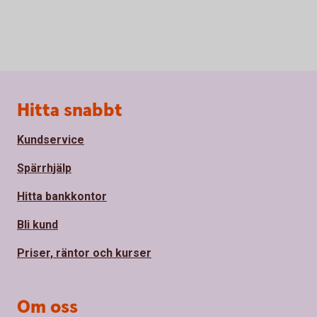
Sidfot
Hitta snabbt
Kundservice
Spärrhjälp
Hitta bankkontor
Bli kund
Priser, räntor och kurser
Om oss