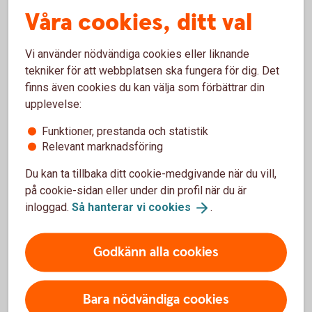
Våra cookies, ditt val
Återstående 30 % utbetalas
Vi betalar ut resterande 30 % av fakturans belopp
Vi använder nödvändiga cookies eller liknande
till dig.
tekniker för att webbplatsen ska fungera för dig. Det
Ingen administration - allt är klart
finns även cookies du kan välja som förbättrar din
upplevelse:
Påminnelser och kravhantering hanteras av oss.
Funktioner, prestanda och statistik
Relevant marknadsföring
Du kan ta tillbaka ditt cookie-medgivande när du vill,
Frågor om fakturabelåning?
på cookie-sidan eller under din profil när du är
inloggad.
Så hanterar vi
cookies
.
Välkommen att skicka oss ett meddelande i
internetbanken eller appen. Det går även bra att
ringa.
Godkänn alla cookies
Kontakta oss för
rådgivning
Bara nödvändiga cookies