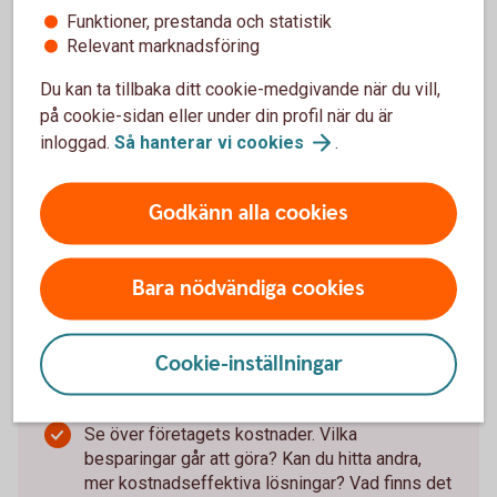
Så stärker du företagets
Funktioner, prestanda och statistik
verksamhet i en föränderlig
Relevant marknadsföring
värld:
Du kan ta tillbaka ditt cookie-medgivande när du vill,
på cookie-sidan eller under din profil när du är
Se till att hålla koll på företagets kassaflöde –
inloggad.
Så hanterar vi
cookies
.
när pengar kommer in och när de går ut. Gör en
likviditetsbudget så att du får klart för dig om,
Godkänn alla cookies
och i så fall när, du riskerar att få
likviditetsproblem.
Bygg en buffert, eller förstärk den som redan
Bara nödvändiga cookies
finns, för att klara sämre tider och oförutsedda
utgifter.
Stresstesta företagets ekonomi. Vad händer
om lågkonjunkturen biter sig fast? Hur påverkas
Cookie-inställningar
ni av leveransstörningar och prishöjningar på
produkter som företaget köper?
Se över företagets kostnader. Vilka
besparingar går att göra? Kan du hitta andra,
mer kostnadseffektiva lösningar? Vad finns det