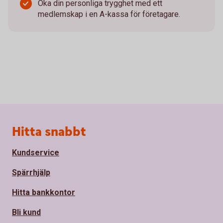
Öka din personliga trygghet med ett
medlemskap i en A-kassa för företagare.
Sidfot
Hitta snabbt
Kundservice
Spärrhjälp
Hitta bankkontor
Bli kund