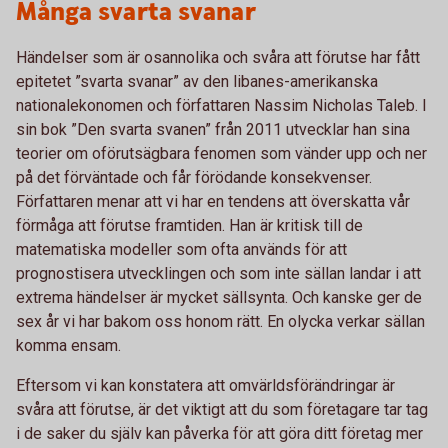
Många svarta svanar
Händelser som är osannolika och svåra att förutse har fått
epitetet ”svarta svanar” av den libanes-amerikanska
nationalekonomen och författaren Nassim Nicholas Taleb. I
sin bok ”Den svarta svanen” från 2011 utvecklar han sina
teorier om oförutsägbara fenomen som vänder upp och ner
på det förväntade och får förödande konsekvenser.
Författaren menar att vi har en tendens att överskatta vår
förmåga att förutse framtiden. Han är kritisk till de
matematiska modeller som ofta används för att
prognostisera utvecklingen och som inte sällan landar i att
extrema händelser är mycket sällsynta. Och kanske ger de
sex år vi har bakom oss honom rätt. En olycka verkar sällan
komma ensam.
Eftersom vi kan konstatera att omvärldsförändringar är
svåra att förutse, är det viktigt att du som företagare tar tag
i de saker du själv kan påverka för att göra ditt företag mer