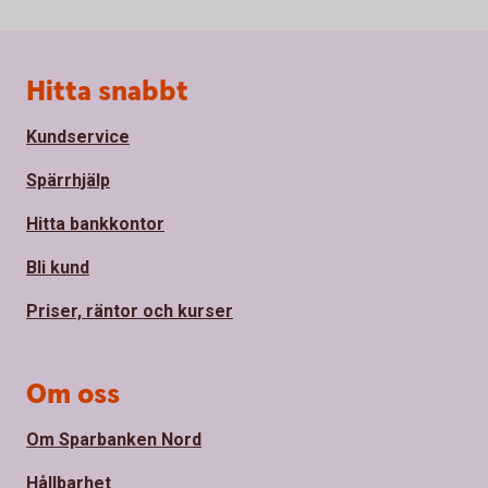
Sidfot
Hitta snabbt
Kundservice
Spärrhjälp
Hitta bankkontor
Bli kund
Priser, räntor och kurser
Om oss
Om Sparbanken Nord
Hållbarhet