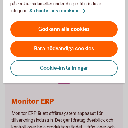
sätt med bankintegration.
på cookie-sidan eller under din profil när du är
inloggad.
Så hanterar vi
cookies
.
Godkänn alla cookies
Bara nödvändiga cookies
Monitor ERP
Cookie-inställningar
Monitor ERP
Monitor ERP är ett affärssystem anpassat för
tillverkningsindustrin. Det ger företag överblick och
kontroll över hela produktionsflödet – från lager och