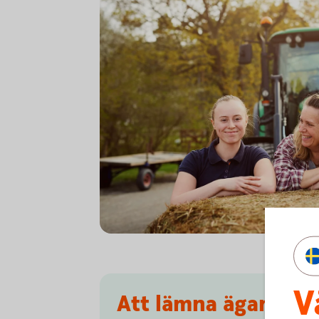
755652943
V
Att lämna ägandet i