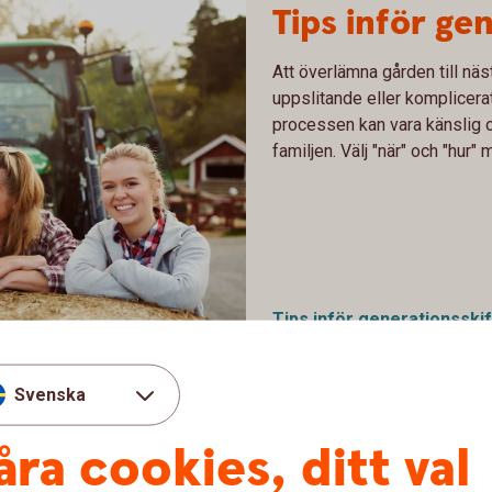
Tips inför ge
Att överlämna gården till nä
uppslitande eller komplicerat.
processen kan vara känslig 
familjen. Välj "när" och "hur
Tips inför
generationsskif
Svenska
åra cookies, ditt val
 bolaget – så