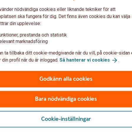
vänder nödvändiga cookies eller liknande tekniker för att
latsen ska fungera för dig. Det finns även cookies du kan välj
höva eller vilja avveckla ett
ttrar din upplevelse:
e ut är vad som ska hända
generationsskifte på gång?
unktioner, prestanda och statistik
r ska företaget avvecklas?
elevant marknadsföring
r tänka på för respektive
n ta tillbaka ditt cookie-medgivande när du vill, på cookie-sidan 
 din profil när du är inloggad.
Så hanterar vi
cookies
.
Godkänn alla cookies
Architect reviewing a building bl
Bara nödvändiga cookies
Så förberede
Cookie-inställningar
bolagsförsälj