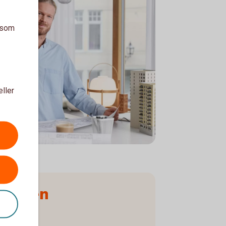
a som
eller
ueprint
r du en
ning