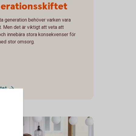
nerationsskiftet
sta generation behöver varken vara
 Men det är viktigt att veta att
och innebära stora konsekvenser för
" med stor omsorg.
tet