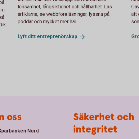
på
lönsamhet, långsiktighet och hållbarhet. Läs
Oav
som
artiklarna, se webbföreläsningar, lyssna på
att
kså
poddar och mycket mer här.
som
idik
Lyft ditt
entreprenörskap
Gr
 oss
Säkerhet och
integritet
parbanken Nord