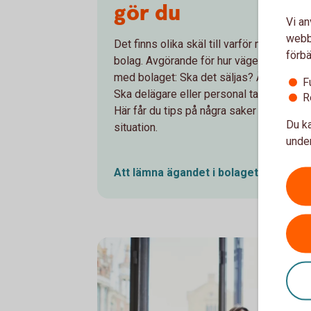
gör du
Vi an
webbp
Det finns olika skäl till varför man kan be
förbä
bolag. Avgörande för hur vägen dit ska s
med bolaget: Ska det säljas? Är det ett 
F
Ska delägare eller personal ta över, elle
R
Här får du tips på några saker du behöve
Du ka
situation.
under
Att lämna ägandet i
bolaget