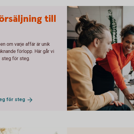
rsäljning till
ven om varje affär är unik
liknande förlopp. Här går vi
 steg för steg.
teg för
steg
Working meeting in front of a c