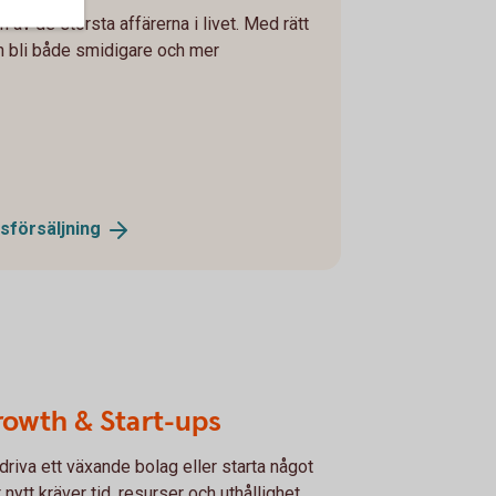
en av de största affärerna i livet. Med rätt
 bli både smidigare och mer
sförsäljning
owth & Start-ups
 driva ett växande bolag eller starta något
t nytt kräver tid, resurser och uthållighet.