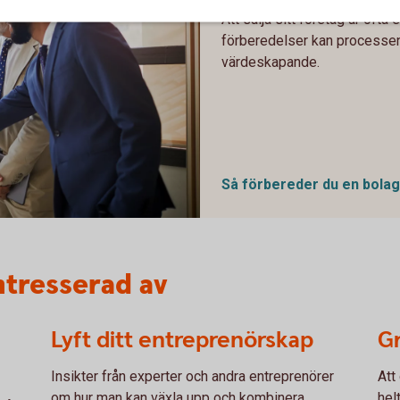
Att sälja sitt företag är ofta 
förberedelser kan processen
värdeskapande.
Så förbereder du en
bolag
ntresserad av
Lyft ditt entreprenörskap
Gr
Insikter från experter och andra entreprenörer
Att
om hur man kan växla upp och kombinera
hel