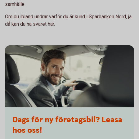
samhälle.
Om du ibland undrar varför du är kund i Sparbanken Nord, ja
då kan du ha svaret här.
265928981
Dags för ny företagsbil? Leasa
hos oss!