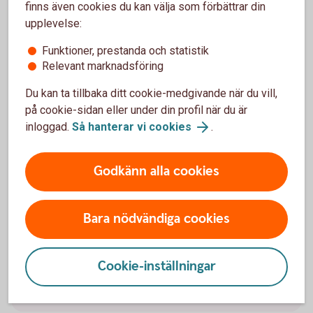
finns även cookies du kan välja som förbättrar din
upplevelse:
Funktioner, prestanda och statistik
Relevant marknadsföring
Du kan ta tillbaka ditt cookie-medgivande när du vill,
på cookie-sidan eller under din profil när du är
confident and happy farmer in her tractor
inloggad.
Så hanterar vi cookies
.
Skydda dig mot bedrägeri som
företagare
Godkänn alla cookies
Som företagare kan ett bedrägeri få stora
konsekvenser. Bedragaren får ofta tillgång till både
Bara nödvändiga cookies
din privatekonomi och företagets ekonomi om han
eller hon kommer över din e-legitimation, som
Mobilt BankID, eller din säkerhetsdosa.
Cookie-inställningar
Skydda dig mot bedrägeri som företagare