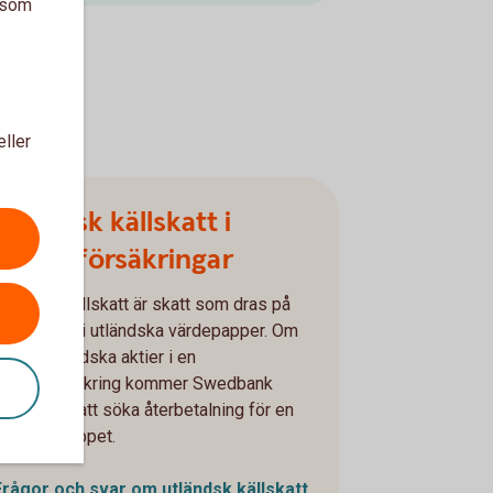
a som
eller
Utländsk källskatt i
kapitalförsäkringar
Utländsk källskatt är skatt som dras på
utdelningar i utländska värdepapper. Om
u har utländska aktier i en
kapitalförsäkring kommer Swedbank
Försäkring att söka återbetalning för en
del av beloppet.
Frågor och svar om utländsk källskatt