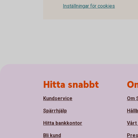
Inställningar för cookies
Sidfot
Hitta snabbt
Om
Kundservice
Om S
Spärrhjälp
Håll
Hitta bankkontor
Vårt
Bli kund
Pre