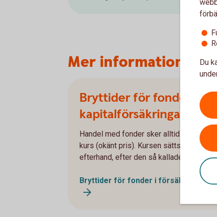
webbp
förbä
F
R
Mer information om k
Du ka
under
Bryttider för fonder i
kapitalförsäkringar
Handel med fonder sker alltid till okänd
kurs (okänt pris). Kursen sätts först i
efterhand, efter den så kallade bryttiden.
Bryttider för fonder i försäkringar