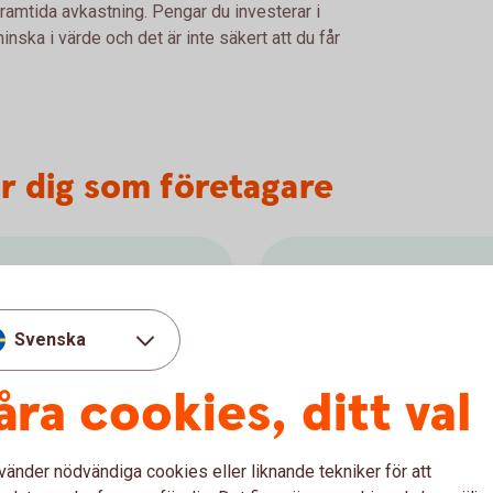
framtida avkastning. Pengar du investerar i
nska i värde och det är inte säkert att du får
r dig som företagare
Direktpension
för företag med
Det finns möjlighet till fl
Svenska
rna stå på ett företagskonto
där man använder kapitalfö
av kapitalplacering. Välj
avdragsutrymmet för pensio
åra cookies, ditt val
retagskapital Fond
alternativ till en tjänstepen
Direktpension
vänder nödvändiga cookies eller liknande tekniker för att