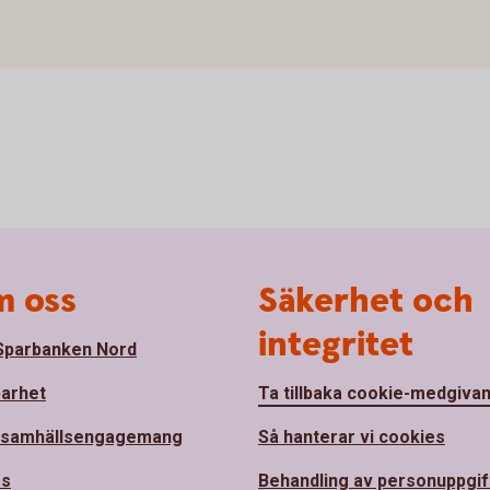
 oss
Säkerhet och
integritet
parbanken Nord
barhet
Ta tillbaka cookie-medgiva
 samhällsengagemang
Så hanterar vi cookies
ss
Behandling av personuppgif