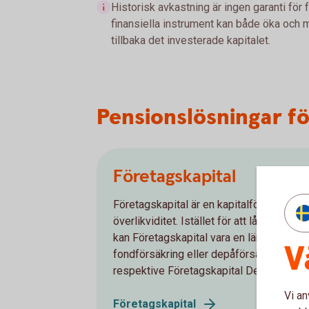
Historisk avkastning är ingen garanti för 
finansiella instrument kan både öka och mi
tillbaka det investerade kapitalet.
Pensionslösningar fö
Företagskapital
Företagskapital är en kapitalförsäkring 
överlikviditet. Istället för att låta penga
kan Företagskapital vara en lämplig form 
V
fondförsäkring eller depåförsäkring - Fö
respektive Företagskapital Depå.
Vi an
Företagskapital