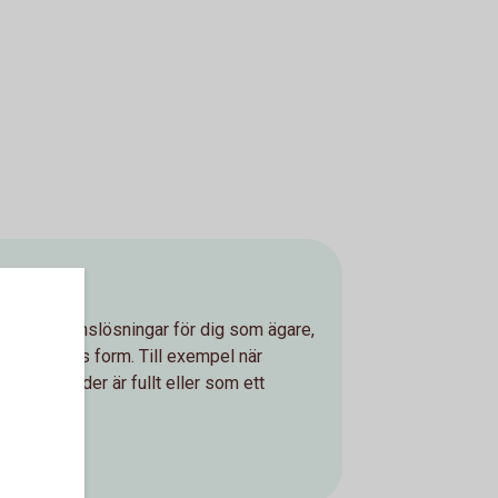
exibla pensionslösningar för dig som ägare,
rsäkringens form. Till exempel när
nskostnader är fullt eller som ett
sion.