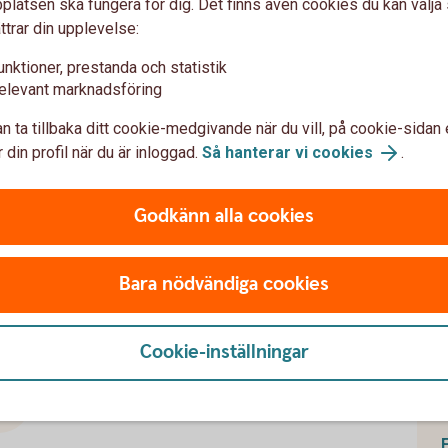
latsen ska fungera för dig. Det finns även cookies du kan välj
ttrar din upplevelse:
unktioner, prestanda och statistik
elevant marknadsföring
apitalförsäkringar företag
n ta tillbaka ditt cookie-medgivande när du vill, på cookie-sidan 
 din profil när du är inloggad.
Så hanterar vi cookies
.
Avkastningsskatt för
Godkänn alla cookies
kapitalförsäkringar
I en kapitalförsäkring betalar man en årlig
Bara nödvändiga cookies
avkastningsskatt, vilket gör att pengarna
är skattade och klara vid uttag.
d
Cookie-inställningar
Avkastningsskatt