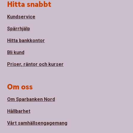
Sidfot
Hitta snabbt
Kundservice
Spärrhjälp
Hitta bankkontor
Bli kund
Priser, räntor och kurser
Om oss
Om Sparbanken Nord
Hållbarhet
Vårt samhällsengagemang