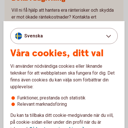
Vill ni få hjälp att hantera era ränterisker och skydda
er mot ökade räntekostnader? Kontakta ert
bankkontor så får ni träffa någon av våra specialister
och diskutera olika alternativ, priser med mera.
Svenska
Tillsammans hittar vi den lösning som passar er
bäst.
Våra cookies, ditt val
Kontakta ert bankkontor för rådgivning
Vi använder nödvändiga cookies eller liknande
tekniker för att webbplatsen ska fungera för dig. Det
finns även cookies du kan välja som förbättrar din
upplevelse:
Förtidsomsättning
Funktioner, prestanda och statistik
Relevant marknadsföring
Om ni har ett gammalt lån i Swedbank Hypotek som
är bundet ännu en tid med högre ränta än den som
Du kan ta tillbaka ditt cookie-medgivande när du vill,
råder på marknaden idag, kan det löna sig att
på cookie-sidan eller under din profil när du är