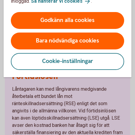
förtidsomsätta lånet. När lånet förtidsomsätts
inloggad.
Så hanterar vi cookies
.
uppstår en extra kostnad, så kallad
ränteskillnadsersättning. Trots denna extra kostnad
Godkänn alla cookies
kan det löna sig att genomföra det.
Ränteskillnadsersättningen betalas vid
omsättningstillfället.
Bara nödvändiga cookies
Cookie-inställningar
Förtidslösen
Låntagaren kan med långivarens medgivande
återbetala ett bundet lån mot
ränteskillnadsersättning (RSE) enligt det som
angivits i de allmänna villkoren. Vid förtidsinlösen
kan även löptidsskillnadsersättning (LSE) utgå. LSE
avser den kostnad banken har åtagit sig för att
säkerställa finansiering av den aktuella krediten fram