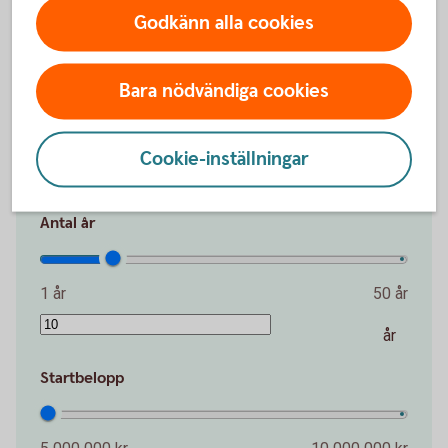
möjlighet att växa.
Godkänn alla cookies
Belopp per månad
Bara nödvändiga cookies
1 000 kr
100 000 kr
Cookie-inställningar
kr
Antal år
1 år
50 år
år
Startbelopp