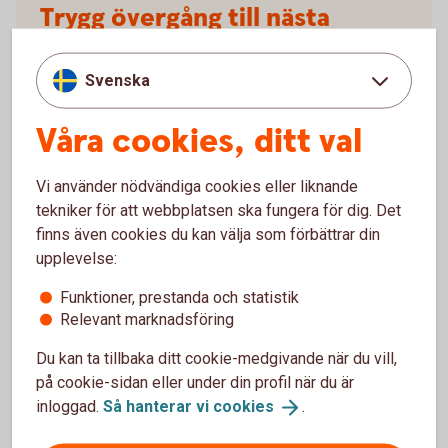
Trygg övergång till nästa
generation
Svenska
Står du eller din familj inför ett arvskifte eller
generationsskifte? Med Private Banking Next
Våra cookies, ditt val
Generation får du stöd av erfarna rådgivare och
specialister som hjälper dig planera och forma
Vi använder nödvändiga cookies eller liknande
framtiden – på ett tryggt och långsiktigt sätt.
tekniker för att webbplatsen ska fungera för dig. Det
finns även cookies du kan välja som förbättrar din
Private Banking Next
Generation
upplevelse:
Funktioner, prestanda och statistik
Relevant marknadsföring
Du kan ta tillbaka ditt cookie-medgivande när du vill,
Så kan ditt kapital växa
på cookie-sidan eller under din profil när du är
inloggad.
Så hanterar vi
cookies
.
Månadsspara i fonder och ge ditt kapital