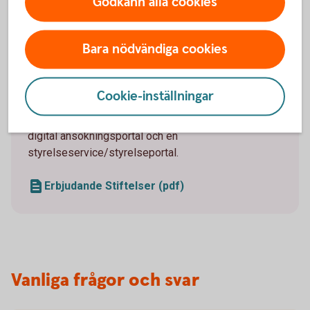
Godkänn alla cookies
Administrativa tjänster
Bara nödvändiga cookies
För dig som stiftelsekund hos Swedbank eller
sparbanken, med tillgångar över 5 mkr erbjuder vi
hjälp med administrationen. Till exempel finansiell
Cookie-inställningar
redovisning, årsredovisning, deklaration, hantering av
fakturor, löner och utbetalningar. Vi erbjuder även en
digital ansökningsportal och en
styrelseservice/styrelseportal.
Erbjudande Stiftelser (pdf)
Vanliga frågor och svar