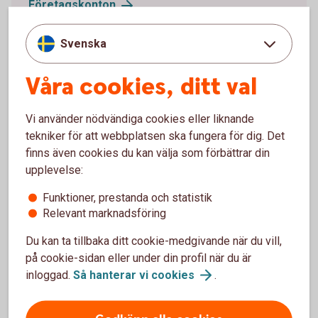
Företagskonton
Konton för sparande och
placeringar
Betala och ta
betalt
Svenska
Utbetalning via SUS och kontoanmälan till vårt
kontoregister
Våra cookies, ditt val
Vi använder nödvändiga cookies eller liknande
tekniker för att webbplatsen ska fungera för dig. Det
finns även cookies du kan välja som förbättrar din
upplevelse:
Funktioner, prestanda och statistik
Relevant marknadsföring
Du kan ta tillbaka ditt cookie-medgivande när du vill,
på cookie-sidan eller under din profil när du är
inloggad.
Så hanterar vi
cookies
.