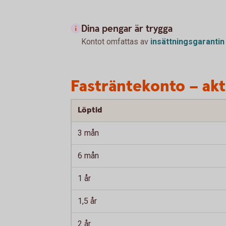
Dina pengar är trygga
Kontot omfattas av
insättningsgarantin
Fasträntekonto – ak
Löptid
3 mån
6 mån
1 år
1,5 år
2 år