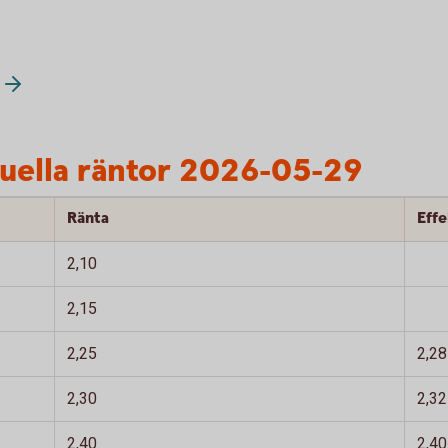
tuella räntor 2026-05-29
Ränta
Eff
2,10
2,15
2,25
2,28
2,30
2,32
2,40
2,40