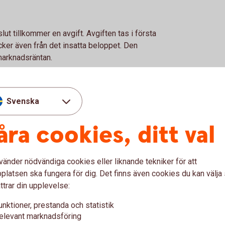
lut tillkommer en avgift. Avgiften tas i första
äcker även från det insatta beloppet. Den
marknadsräntan.
ntekonto förfaller?
Svenska
ngarna till det konto du valde när du startade
r valt under kontodetaljer i din internetbank
åra cookies, ditt val
skt, tillsammans med din sparränta, från
vänder nödvändiga cookies eller liknande tekniker för att
er om du inte valt att förnya ditt
latsen ska fungera för dig. Det finns även cookies du kan välj
å en helgdag, blir det i stället nästkommande
ttrar din upplevelse:
unktioner, prestanda och statistik
elevant marknadsföring