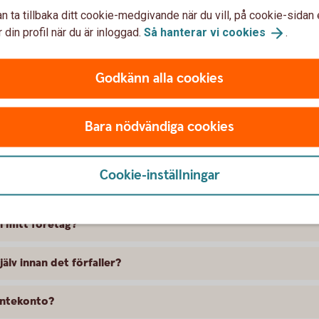
n ta tillbaka ditt cookie-medgivande när du vill, på cookie-sidan 
r information
 din profil när du är inloggad.
Så hanterar vi
cookies
.
Godkänn alla cookies
ffektiv ränta?
Bara nödvändiga cookies
 för Fasträntekontot?
Cookie-inställningar
l mitt företag?
älv innan det förfaller?
äntekonto?