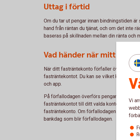
Uttag i förtid
Om du tar ut pengar innan bindningstiden är s
hand från räntan du tjänat, och om det inte r
baseras på skillnaden mellan din ränta och 
Vad händer när mitt fasträ
När ditt fasträntekonto förfaller överförs pe
fasträntekontot. Du kan se vilket konto du ha
V
och app.
På förfallodagen överförs pengarna automati
Vi an
fasträntekontot till ditt valda konto. Detta sk
webbp
fasträntekonto. Om förfallodagen inträffar p
förbä
bankdag som blir förfallodagen.
F
R