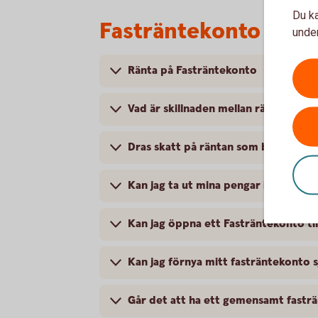
Du ka
Fasträntekonto – me
under
Ränta på Fasträntekonto
Vad är skillnaden mellan ränta och e
Dras skatt på räntan som betalas ut
Kan jag ta ut mina pengar i förtid?
Kan jag öppna ett Fasträntekonto til
Kan jag förnya mitt fasträntekonto sj
Går det att ha ett gemensamt fastr