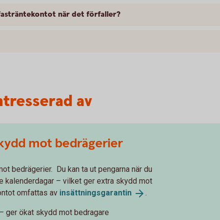
asträntekontot när det förfaller?
ntresserad av
skydd mot bedrägerier
mot bedrägerier. Du kan ta ut pengarna när du
tre kalenderdagar – vilket ger extra skydd mot
Kontot omfattas av
insättningsgarantin
.
g – ger ökat skydd mot bedragare