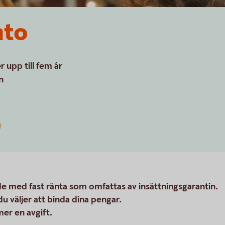
nto
 upp till fem år
n
e med fast ränta som omfattas av insättningsgarantin.
du väljer att binda dina pengar.
mer en avgift.