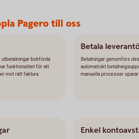
la Pagero till oss
Betala leverant
h utbetalningar bokförda
Betalningar genomförs dire
r funktionalitet för att
automatiskt betalningsuppd
r mot rätt faktura.
manuella processer sparar n
gar
Enkel kontoavs