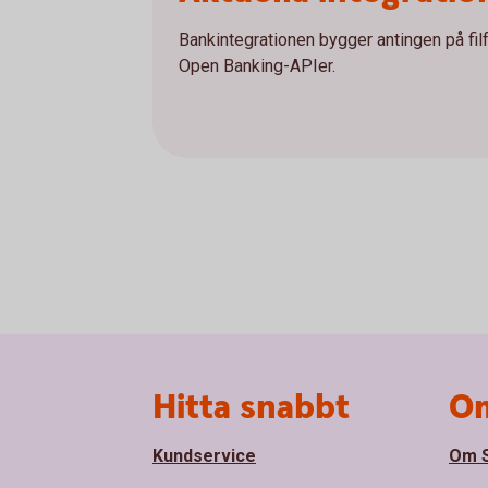
Bankintegrationen bygger antingen på fi
Open Banking-APIer.
Sidfot
Hitta snabbt
Om
Kundservice
Om S