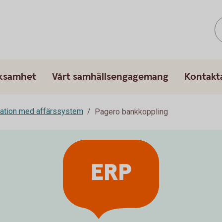
rksamhet
Vårt samhällsengagemang
Kontakt
ration med affärssystem
Pagero bankkoppling
ERP