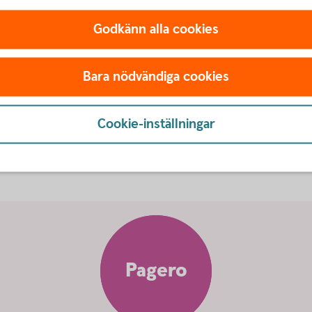
Godkänn alla cookies
Bara nödvändiga cookies
i på ett
enkelt,
snabbt
och
säk
Cookie-inställningar
Pagero