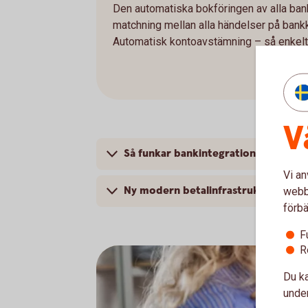
Den automatiska bokföringen av alla bank
matchning mellan alla händelser på bank
Automatisk kontoavstämning – så enkelt 
V
Så funkar bankintegrationen
Vi an
Ny modern betalinfrastruktur i Sver
webbp
förbä
F
R
Du ka
under