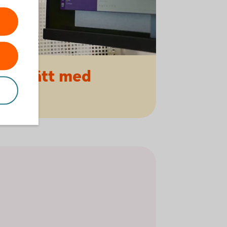
ert
sätt med