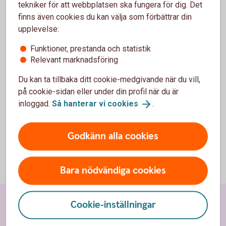
tekniker för att webbplatsen ska fungera för dig. Det
finns även cookies du kan välja som förbättrar din
upplevelse:
För att se detta innehåll behöver du först
Funktioner, prestanda och statistik
godkänna cookies för Funktioner, prestanda
Relevant marknadsföring
och statistik.
Du kan ta tillbaka ditt cookie-medgivande när du vill,
Inställningar för cookies
på cookie-sidan eller under din profil när du är
inloggad.
Så hanterar vi
cookies
.
Godkänn alla cookies
Bara nödvändiga cookies
Cookie-inställningar
Sidfot
Hitta snabbt