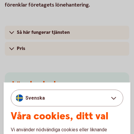
förenklar företagets lönehantering.
Så här fungerar tjänsten
Pris
Lönebesked
Vi hjälper till att framställa och distribuera
Svenska
lönebesked till ert företags anställda i Sverige eller
utomlands.
Våra cookies, ditt val
Lönebesked
Vi använder nödvändiga cookies eller liknande