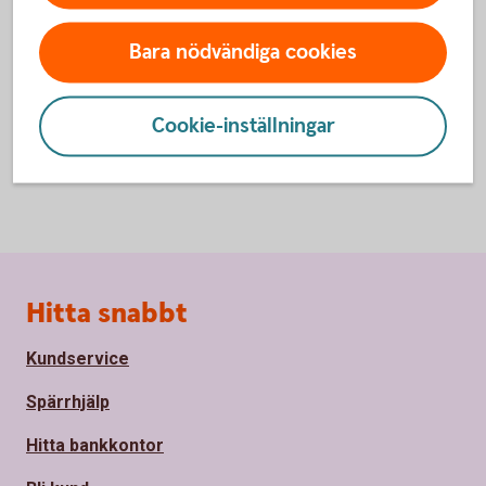
och statistik.
Inställningar för cookies
Bara nödvändiga cookies
Cookie-inställningar
Sidfot
Hitta snabbt
Kundservice
Spärrhjälp
Hitta bankkontor