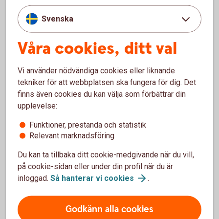
Minsta underliggande värde är en miljon SEK.
Ett så kallat ramavtal för optionsaffärer tecknas med
Svenska
banken.
Valutaoptionen kan under hela löptiden köpas och säljas
Våra cookies, ditt val
till marknadspris.
Innan du väljer en valutaoption är det viktigt att du
analyserar hur risken påverkar ditt företag. Kontakta oss
Vi använder nödvändiga cookies eller liknande
så hjälper vi dig med en lösning som passar dig bäst.
tekniker för att webbplatsen ska fungera för dig. Det
finns även cookies du kan välja som förbättrar din
upplevelse:
Pris
Funktioner, prestanda och statistik
Relevant marknadsföring
Skaffa tjänsten
Du kan ta tillbaka ditt cookie-medgivande när du vill,
på cookie-sidan eller under din profil när du är
inloggad.
Så hanterar vi
cookies
.
För att se detta innehåll behöver du först
Godkänn alla cookies
godkänna cookies för Funktioner, prestanda