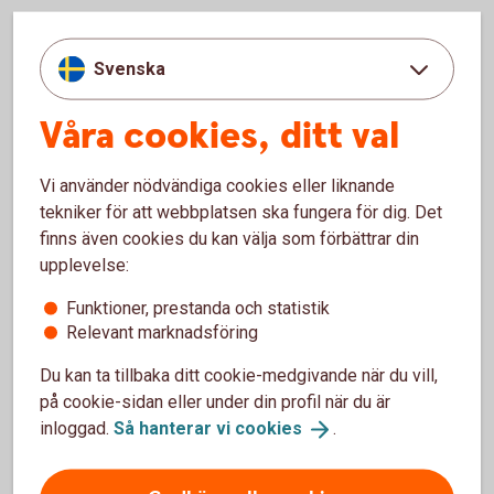
Tips och råd
Svenska
Ett ramavtal tecknas med banken.
Våra cookies, ditt val
Varje valutaswap skräddarsys med avseende på
nominellt belopp, start och slutdag.
Valutaexponeringen kan förändras under tiden enligt
Vi använder nödvändiga cookies eller liknande
önskemål (till rådande marknadspris).
tekniker för att webbplatsen ska fungera för dig. Det
Valutaswap kan göras genom tjänsten FX Trade, över
finns även cookies du kan välja som förbättrar din
telefon eller via din bankkontakt
upplevelse:
FX
Trade
Funktioner, prestanda och statistik
Relevant marknadsföring
Du kan ta tillbaka ditt cookie-medgivande när du vill,
Pris
på cookie-sidan eller under din profil när du är
inloggad.
Så hanterar vi
cookies
.