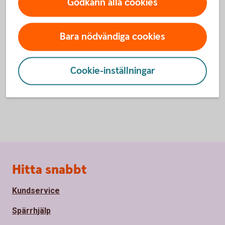
Godkänn alla cookies
För att se detta innehåll behöver du först
godkänna cookies för Funktioner, prestanda
och statistik.
Bara nödvändiga cookies
Inställningar för cookies
Cookie-inställningar
Sidfot
Hitta snabbt
Kundservice
Spärrhjälp