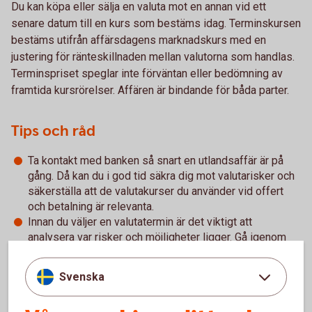
Du kan köpa eller sälja en valuta mot en annan vid ett
senare datum till en kurs som bestäms idag. Terminskursen
bestäms utifrån affärsdagens marknadskurs med en
justering för ränteskillnaden mellan valutorna som handlas.
Terminspriset speglar inte förväntan eller bedömning av
framtida kursrörelser. Affären är bindande för båda parter.
Tips och råd
Ta kontakt med banken så snart en utlandsaffär är på
gång. Då kan du i god tid säkra dig mot valutarisker och
säkerställa att de valutakurser du använder vid offert
och betalning är relevanta.
Innan du väljer en valutatermin är det viktigt att
analysera var risker och möjligheter ligger. Gå igenom
affären med bankens specialister dessa frågor, vi kan
hjälpa dig med den lösning som passar dig bäst.
Svenska
Valutaterminer kan göras genom tjänsten FX Trade, över
telefon eller via din bankkontakt.