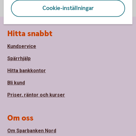
Cookie-inställningar
Sidfot
Hitta snabbt
Kundservice
Spärrhjälp
Hitta bankkontor
Bli kund
Priser, räntor och kurser
Om oss
Om Sparbanken Nord