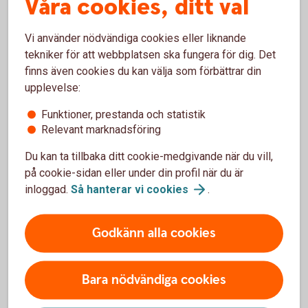
Våra cookies, ditt val
Vi använder nödvändiga cookies eller liknande
Pris
tekniker för att webbplatsen ska fungera för dig. Det
finns även cookies du kan välja som förbättrar din
Skaffa valutatermin
upplevelse:
Funktioner, prestanda och statistik
Relevant marknadsföring
Du kan ta tillbaka ditt cookie-medgivande när du vill,
För att se detta innehåll behöver du först
på cookie-sidan eller under din profil när du är
godkänna cookies för Funktioner, prestanda
inloggad.
Så hanterar vi
cookies
.
och statistik.
Inställningar för cookies
Godkänn alla cookies
Bara nödvändiga cookies