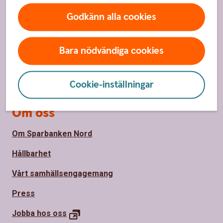
Spärrhjälp
Godkänn alla cookies
Hitta bankkontor
Bara nödvändiga cookies
Bli kund
Priser, räntor och kurser
Cookie-inställningar
Om oss
Om Sparbanken Nord
Hållbarhet
Vårt samhällsengagemang
Press
Jobba hos
oss