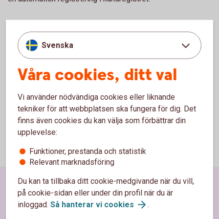
Mer information
Svenska
Vill du veta mer kontaktar du Swedbank / Sparbankernas
Bankgiroservice, telefon 08-725 6080
Våra cookies, ditt val
Vi använder nödvändiga cookies eller liknande
tekniker för att webbplatsen ska fungera för dig. Det
finns även cookies du kan välja som förbättrar din
upplevelse:
Funktioner, prestanda och statistik
Relevant marknadsföring
Du kan ta tillbaka ditt cookie-medgivande när du vill,
Sidfot
Hitta snabbt
på cookie-sidan eller under din profil när du är
inloggad.
Så hanterar vi
cookies
.
Kundservice