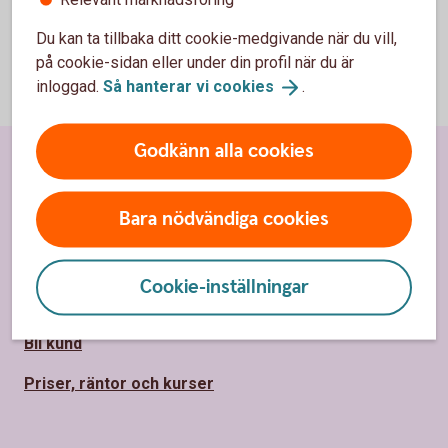
Du kan ta tillbaka ditt cookie-medgivande när du vill,
på cookie-sidan eller under din profil när du är
inloggad.
Så hanterar vi
cookies
.
Godkänn alla cookies
Sidfot
Hitta snabbt
Bara nödvändiga cookies
Kundservice
Spärrhjälp
Cookie-inställningar
Hitta bankkontor
Bli kund
Priser, räntor och kurser