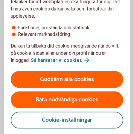
tekniker för att webbplatsen ska fungera för dig. Det
ISO20022-baserade betalningsfiler
finns även cookies du kan välja som förbättrar din
upplevelse:
Funktioner, prestanda och statistik
Relevant marknadsföring
High value payments flyttades till
Du kan ta tillbaka ditt cookie-medgivande när du vill,
ISO20022 i mars 2023
på cookie-sidan eller under din profil när du är
inloggad.
Så hanterar vi
cookies
.
High-Value-Payments gick över till ISO20022 som
standard för en stor del av våra internationella
betalningar: EUR med större belopp (high value
Godkänn alla cookies
payments) och internationella betalningar i andra
valutor som skickas via SWIFT.
Bara nödvändiga cookies
Cookie-inställningar
Flytten till ISO20022