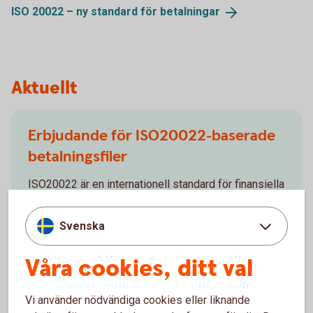
ISO 20022 – ny standard för
betalningar
Aktuellt
Erbjudande för ISO20022-baserade
betalningsfiler
ISO20022 är en internationell standard för finansiella
meddelanden (betalfiler) i XML-format. Swedbank
erbjuder möjlighet att ta emot betalningsuppdrag och
Svenska
leverera information till våra kunder för följande
tjänster.
Våra cookies, ditt val
Vi använder nödvändiga cookies eller liknande