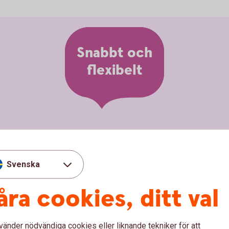
Snabbt och
flexibelt
telefon till betalterminal
Svenska
ay SoftPOS och en SoftPOS-licens
ch andra vanliga kort
åra cookies, ditt val
 Pay
vänder nödvändiga cookies eller liknande tekniker för att
la transaktioner