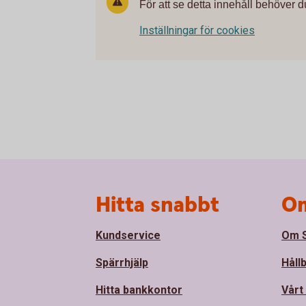
För att se detta innehåll behöver d
Inställningar för cookies
Sidfot
Hitta snabbt
Om
Kundservice
Om S
Spärrhjälp
Håll
Hitta bankkontor
Vårt