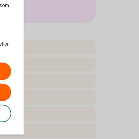
a som
eller