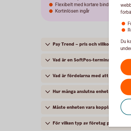
Flexibelt med kortare bindningstid
webbp
Kortinlösen ingår
förbä
F
R
Du ka
Pay Trend – pris och villkor
under
Vad är en SoftPos-terminal?
Vad är fördelarna med att ta betalt 
Hur många anslutna enheter kan jag 
Måste enheten vara kopplad till min 
För vilken typ av företag passar Pa