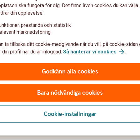
latsen ska fungera för dig. Det finns även cookies du kan välj
ttrar din upplevelse:
unktioner, prestanda och statistik
elevant marknadsföring
n ta tillbaka ditt cookie-medgivande när du vill, på cookie-sidan 
 din profil när du är inloggad.
Så hanterar vi
cookies
.
Godkänn alla cookies
i mobilen?
Bara nödvändiga cookies
ha i Pay SoftPOS?
Cookie-inställningar
kassa eller kan den fungera fristående?
y SoftPOS?