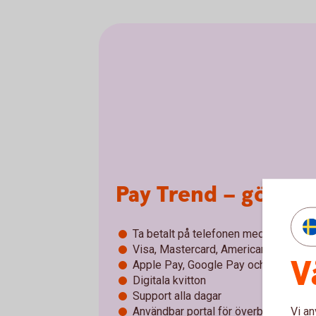
Pay Trend – gör din 
Ta betalt på telefonen med appen P
Visa, Mastercard, American Express o
V
Apple Pay, Google Pay och Samsung
Digitala kvitton
Support alla dagar
Vi an
Användbar portal för överblick över al