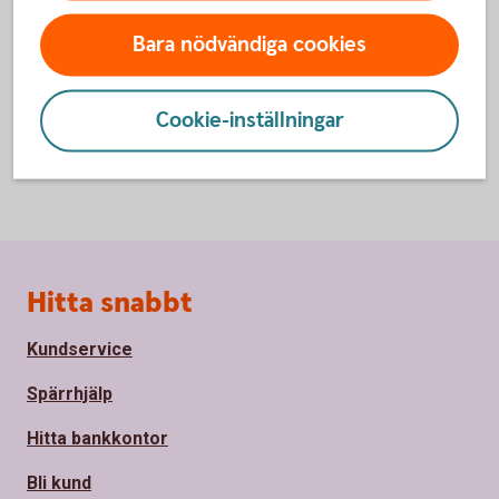
Inställningar för cookies
Bara nödvändiga cookies
Cookie-inställningar
Sidfot
Hitta snabbt
Kundservice
Spärrhjälp
Hitta bankkontor
Bli kund