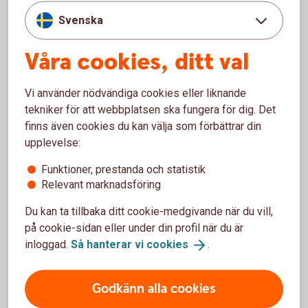
Om dina kunder inte betalar i tid
Svenska
Inkasso
Våra cookies, ditt val
Tjänsten Inkasso innebär att banken agerar ombud
Vi använder nödvändiga cookies eller liknande
för ditt företag i inkassoärenden. På så sätt kan du
tekniker för att webbplatsen ska fungera för dig. Det
undvika kreditförluster utan att störa kundrelationen.
finns även cookies du kan välja som förbättrar din
upplevelse:
Inkasso
Funktioner, prestanda och statistik
Relevant marknadsföring
Du kan ta tillbaka ditt cookie-medgivande när du vill,
på cookie-sidan eller under din profil när du är
inloggad.
Så hanterar vi
cookies
.
För att se detta innehåll behöver du först
godkänna cookies för Funktioner, prestanda
Godkänn alla cookies
och statistik.