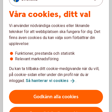
Våra cookies, ditt val
Webbläsare
Här hittar du information om vilka webbläsare vi
Vi använder nödvändiga cookies eller liknande
rekommenderar och vilka inställningar du kan behöva göra.
tekniker för att webbplatsen ska fungera för dig. Det
finns även cookies du kan välja som förbättrar din
Webbläsare
upplevelse:
Funktioner, prestanda och statistik
Relevant marknadsföring
Du kan ta tillbaka ditt cookie-medgivande när du vill,
på cookie-sidan eller under din profil när du är
inloggad.
Så hanterar vi
cookies
.
För att se detta innehåll behöver du först
godkänna cookies för Funktioner, prestanda
och statistik.
Godkänn alla cookies
Inställningar för cookies