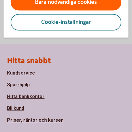
Bara nödvändiga cookies
Cookie-inställningar
Sidfot
Hitta snabbt
Kundservice
Spärrhjälp
Hitta bankkontor
Bli kund
Priser, räntor och kurser