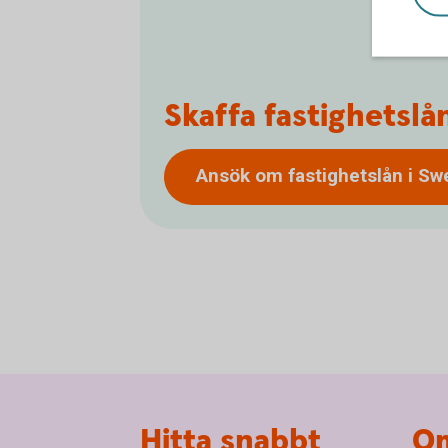
Skaffa fastighetsl
Ansök om fastighetslån i S
Sidfot
Hitta snabbt
Om