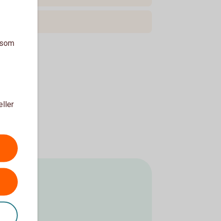
a som
eller