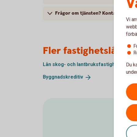
V
Frågor om tjänsten? Kontakta oss
Vi an
webbp
förbä
F
Fler fastighetslån o
R
Lån skog- och
lantbruksfastighet
Du ka
under
Byggnadskreditiv