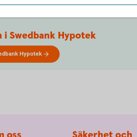
ån i Swedbank Hypotek
wedbank
Hypotek
 oss
Säkerhet och