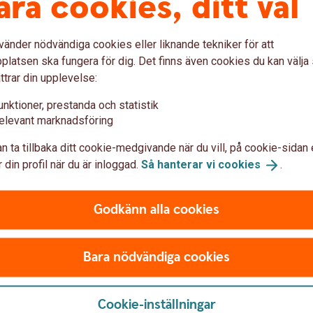
åra cookies, ditt val
vänder nödvändiga cookies eller liknande tekniker för att
latsen ska fungera för dig. Det finns även cookies du kan välj
ttrar din upplevelse:
unktioner, prestanda och statistik
ch byggnadskreditiv
elevant marknadsföring
n ta tillbaka ditt cookie-medgivande när du vill, på cookie-sidan 
 din profil när du är inloggad.
Så hanterar vi
cookies
.
Godkänn alla cookies
Bara nödvändiga cookies
Ansök
online
Cookie-inställningar