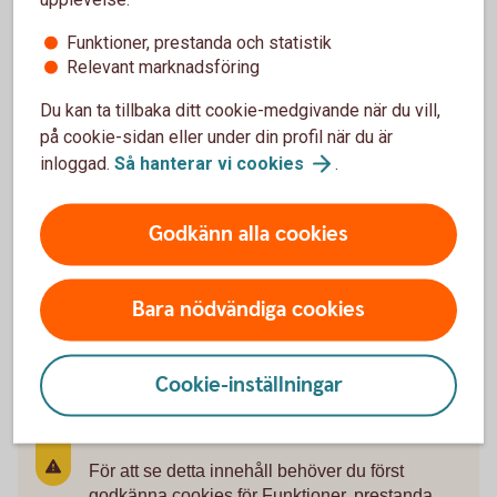
Funktioner, prestanda och statistik
Relevant marknadsföring
Du kan ta tillbaka ditt cookie-medgivande när du vill,
på cookie-sidan eller under din profil när du är
TGL Tjänstegrupplivförsäkring
inloggad.
Så hanterar vi
cookies
.
Tjänstegrupplivförsäkring, även kallad TGL, ger ett
ekonomiskt skydd till familjen vid dödsfall.
Godkänn alla cookies
Tjänstegrupplivförsäkring
Bara nödvändiga cookies
Cookie-inställningar
För att se detta innehåll behöver du först
godkänna cookies för Funktioner, prestanda