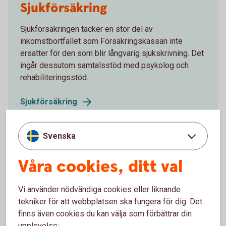
Sjukförsäkring
Sjukförsäkringen täcker en stor del av
inkomstbortfallet som Försäkringskassan inte
ersätter för den som blir långvarig sjukskrivning. Det
ingår dessutom samtalsstöd med psykolog och
rehabiliteringsstöd.
Sjukförsäkring
Svenska
Våra cookies, ditt val
Individuell livförsäkring
Vi använder nödvändiga cookies eller liknande
En livförsäkring ger din familj ett ekonomiskt skydd
tekniker för att webbplatsen ska fungera för dig. Det
om du skulle avlida innan du gått i pension.
finns även cookies du kan välja som förbättrar din
upplevelse:
Individuell
livförsäkring