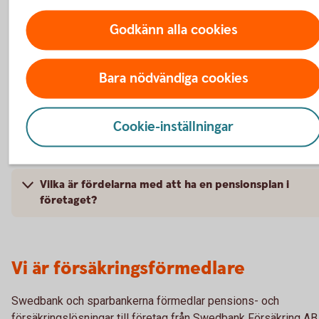
Godkänn alla cookies
Vilka avdragsmöjligheter finns det för tjänstepensio
Varför är det viktigt med en sjukförsäkring och en
Bara nödvändiga cookies
vårdförsäkring för mig som egenföretagare?
Cookie-inställningar
Vilka försäkringar kan ingå i en
pensionsplan/pensionslösning/pension/tjänstepensi
Vilka är fördelarna med att ha en pensionsplan i
företaget?
Vi är försäkringsförmedlare
Swedbank och sparbankerna förmedlar pensions- och
försäkringslösningar till företag från Swedbank Försäkring AB