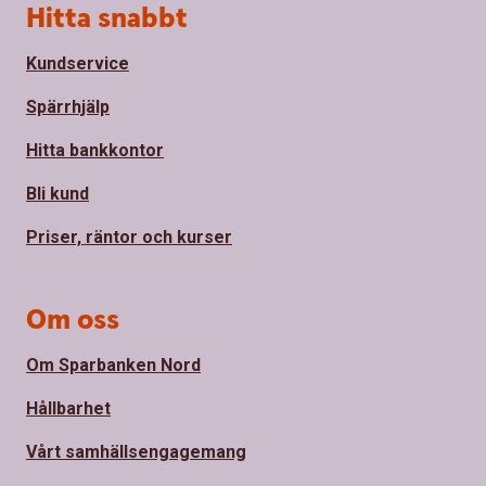
Sidfot
Hitta snabbt
Kundservice
Spärrhjälp
Hitta bankkontor
Bli kund
Priser, räntor och kurser
Om oss
Om Sparbanken Nord
Hållbarhet
Vårt samhällsengagemang