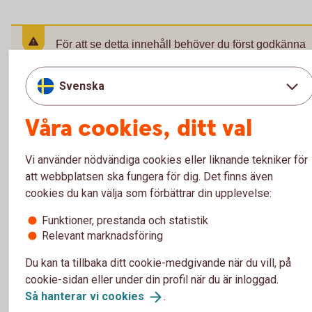
För att se detta innehåll behöver du först godkänna
cookies för Funktioner, prestanda och statistik.
Svenska
Inställningar för cookies
Våra cookies, ditt val
Vi använder nödvändiga cookies eller liknande tekniker för
att webbplatsen ska fungera för dig. Det finns även
Vanliga frågor om tjänstepension fö
cookies du kan välja som förbättrar din upplevelse:
företagare
Funktioner, prestanda och statistik
Relevant marknadsföring
Varför är det viktigt för mig som egenföretagare att
spara till pension?
Du kan ta tillbaka ditt cookie-medgivande när du vill, på
cookie-sidan eller under din profil när du är inloggad.
Hur mycket bör jag som egenföretagare spara till
Så hanterar vi
cookies
.
pension?