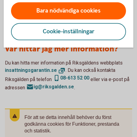
själv skicka in en ansökan till Riksgälden och visa att
insättningarna avser medel som kan ge rätt till
Bara nödvändiga cookies
tilläggsbelopp. En sådan ansökan kan skickas in till
Riksgälden först efter att ett ersättningsfall har inträffat.
Cookie-inställningar
Var hittar jag mer information?
Du kan hitta mer information på Riksgäldens webbplats
insattningsgarantin.
se
. Du kan också kontakta
08-613 52 00
Riksgälden på telefon
eller via e-post på
ig@riksgalden.se
adressen
.
För att se detta innehåll behöver du först
godkänna cookies för Funktioner, prestanda
och statistik.