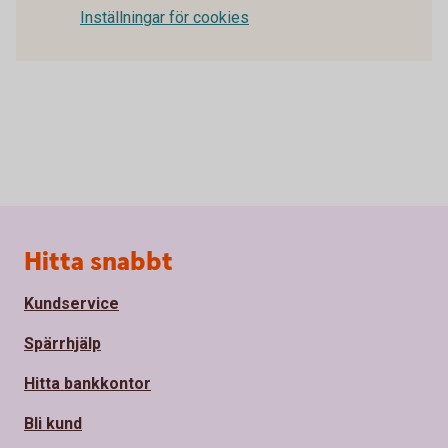
Inställningar för cookies
Sidfot
Hitta snabbt
Kundservice
Spärrhjälp
Hitta bankkontor
Bli kund