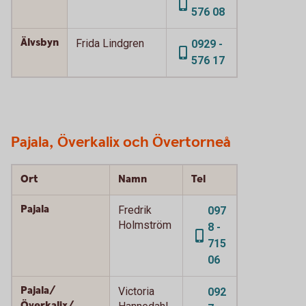
576 08
Älvsbyn
Frida Lindgren
0929 -
576 17
Pajala, Överkalix och Övertorneå
Ort
Namn
Tel
Pajala
Fredrik
097
Holmström
8 -
715
06
Pajala/
Victoria
092
Överkalix/