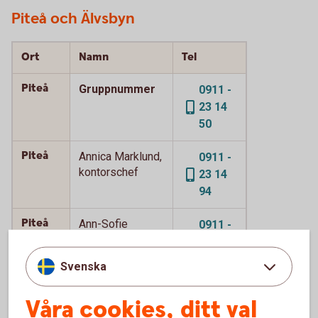
Piteå och Älvsbyn
Ort
Namn
Tel
Piteå
Gruppnummer
0911 -
23 14
50
Piteå
Annica Marklund,
0911 -
kontorschef
23 14
94
Piteå
Ann-Sofie
0911 -
Kärrman
23 13
33
Svenska
Piteå
Anneli Lindberg
0911 -
Våra cookies, ditt val
23 14