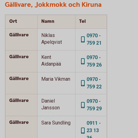
Gällivare, Jokkmokk och Kiruna
Ort
Namn
Tel
Gällivare
Niklas
0970 -
Apelqvist
759 21
Gällivare
Kent
0970 -
Aidanpää
759 26
Gällivare
Maria Vikman
0970 -
759 22
Gällivare
Daniel
0970 -
Jansson
759 29
Gällivare
Sara Sundling
0911 -
23 13
36