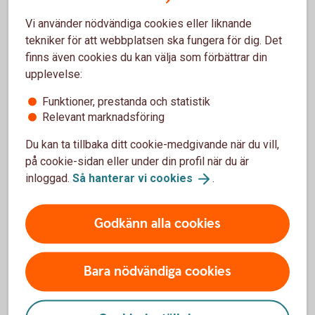
56
Vi använder nödvändiga cookies eller liknande
Piteå
tekniker för att webbplatsen ska fungera för dig. Det
Magnus
0911 -
Lindvall
finns även cookies du kan välja som förbättrar din
23 14
upplevelse:
55
Funktioner, prestanda och statistik
Piteå
Monica Eklund
0911 -
Relevant marknadsföring
23 14
41
Du kan ta tillbaka ditt cookie-medgivande när du vill,
på cookie-sidan eller under din profil när du är
Piteå
Niklas
0911 -
inloggad.
Så hanterar vi
cookies
.
Gustavsson
23 14
62
Godkänn alla cookies
Piteå
Stefan Rehult
0911 -
23 14
Bara nödvändiga cookies
20
Piteå
Stina Olovsson
0911 -