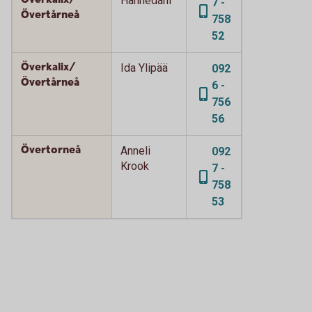
Hannedahl
7 -
Övertårneå
758
52
Överkalix/
Ida Ylipää
092
Övertårneå
6 -
756
56
Övertorneå
Anneli
092
Krook
7 -
758
53