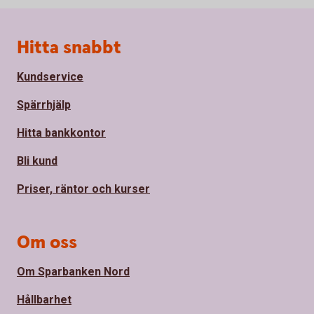
Sidfot
Hitta snabbt
Kundservice
Spärrhjälp
Hitta bankkontor
Bli kund
Priser, räntor och kurser
Om oss
Om Sparbanken Nord
Hållbarhet