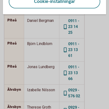
Cookie-inställningar
23 14
18
Piteå
Daniel Bergman
0911 -
23 14
25
Piteå
Björn Lindblom
0911 -
23 13
61
Piteå
Jonas Lundberg
0911 -
23 13
66
Älvsbyn
Izabelle Nilsson
0929 -
576 02
Älvsbyn
Therese Groth
0929 -