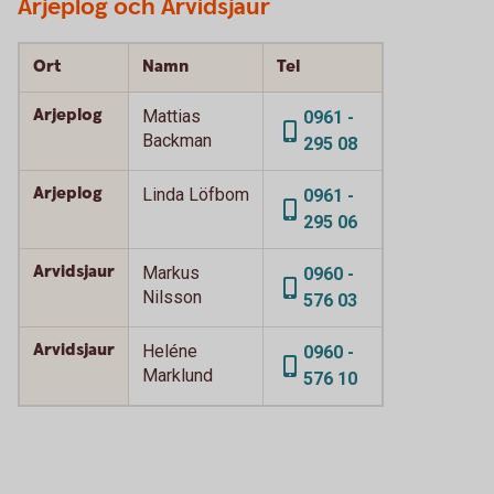
Arjeplog och Arvidsjaur
Ort
Namn
Tel
Arjeplog
Mattias
0961 -
Backman
295 08
Arjeplog
Linda Löfbom
0961 -
295 06
Arvidsjaur
Markus
0960 -
Nilsson
576 03
Arvidsjaur
Heléne
0960 -
Marklund
576 10