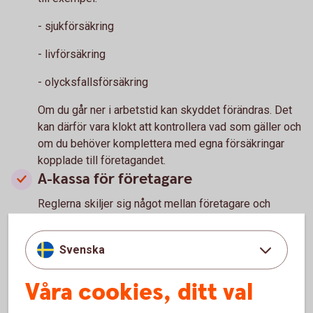
- sjukförsäkring
- livförsäkring
- olycksfallsförsäkring
Om du går ner i arbetstid kan skyddet förändras. Det
kan därför vara klokt att kontrollera vad som gäller och
om du behöver komplettera med egna försäkringar
kopplade till företagandet.
A-kassa för företagare
Reglerna skiljer sig något mellan företagare och
anställda. För att kunna få a-kassa behöver
verksamheten normalt vara vilande eller avslutad,
Svenska
eftersom aktivt företagande räknas som arbete.
Det är därför bra att ta reda på vad som gäller innan du
Våra cookies, ditt val
gör större förändringar i din arbetssituation.