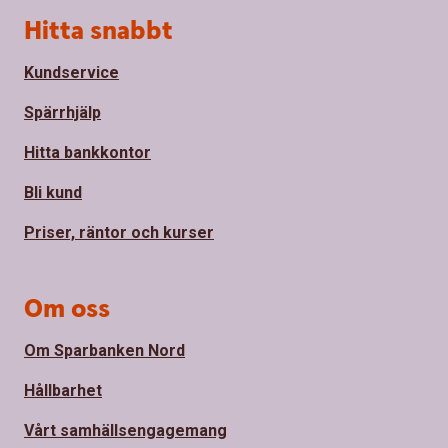
Sidfot
Hitta snabbt
Kundservice
Spärrhjälp
Hitta bankkontor
Bli kund
Priser, räntor och kurser
Om oss
Om Sparbanken Nord
Hållbarhet
Vårt samhällsengagemang