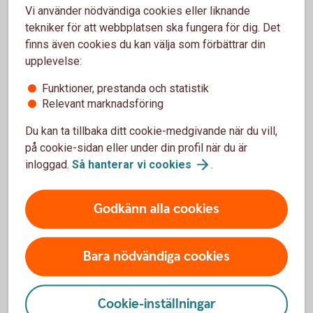
Måste arbetsgivaren godkänna att du
Vi använder nödvändiga cookies eller liknande
startar företag?
tekniker för att webbplatsen ska fungera för dig. Det
finns även cookies du kan välja som förbättrar din
Det finns ingen generell rätt att gå ner i arbetstid för
upplevelse:
att starta eget. Därför är det klokt att prata med din
arbetsgivare tidigt.
Funktioner, prestanda och statistik
Relevant marknadsföring
Företagande räknas ofta som en bisyssla och kan
behöva godkännas, särskilt om verksamheten:
Du kan ta tillbaka ditt cookie-medgivande när du vill,
på cookie-sidan eller under din profil när du är
- konkurrerar med arbetsgivaren
inloggad.
Så hanterar vi
cookies
.
- påverkar din arbetsprestation
Godkänn alla cookies
- riskerar att skapa en intressekonflikt
Bara nödvändiga cookies
Vad innebär det att vara
Cookie-inställningar
kombinatör?