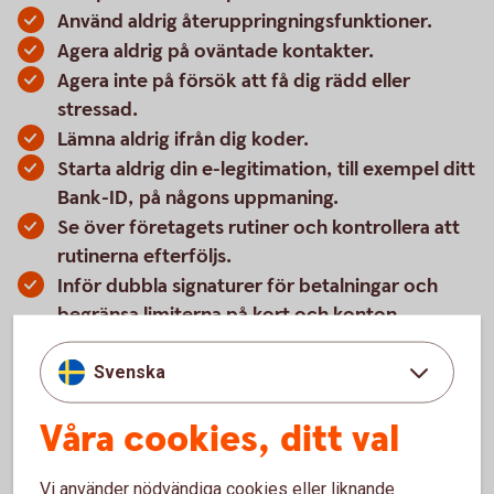
Använd aldrig återuppringningsfunktioner.
Agera aldrig på oväntade kontakter.
Agera inte på försök att få dig rädd eller
stressad.
Lämna aldrig ifrån dig koder.
Starta aldrig din e-legitimation, till exempel ditt
Bank-ID, på någons uppmaning.
Se över företagets rutiner och kontrollera att
rutinerna efterföljs.
Inför dubbla signaturer för betalningar och
begränsa limiterna på kort och konton.
Ta dig tid att alltid kontrollera uppgifter.
Svenska
Låt inte sökmotorerna ge dig svar eftersom de
kan innehålla felaktiga, manipulerade
Våra cookies, ditt val
uppgifter. Sök direkt på företagens hemsidor
eller ring.
Vi använder nödvändiga cookies eller liknande