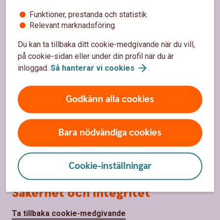
Funktioner, prestanda och statistik
Priser, räntor och kurser
Relevant marknadsföring
Du kan ta tillbaka ditt cookie-medgivande när du vill,
Om oss
på cookie-sidan eller under din profil när du är
inloggad.
Så hanterar vi
cookies
.
Om Sparbanken Nord
Hållbarhet
Godkänn alla cookies
Vårt samhällsengagemang
Bara nödvändiga cookies
Press
Jobba hos
oss
Cookie-inställningar
Säkerhet och integritet
Ta tillbaka cookie-medgivande