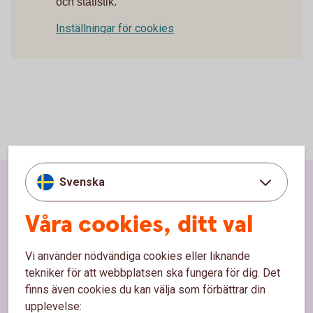
och statistik.
Inställningar för cookies
Svenska
Sidfot
Hitta snabbt
Våra cookies, ditt val
Kundservice
Vi använder nödvändiga cookies eller liknande
Spärrhjälp
tekniker för att webbplatsen ska fungera för dig. Det
Hitta bankkontor
finns även cookies du kan välja som förbättrar din
upplevelse:
Bli kund