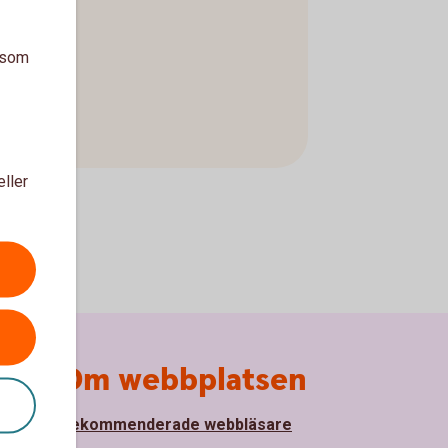
a som
eller
Om webbplatsen
Rekommenderade webbläsare