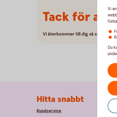
Vi an
Tack för att 
webbp
förbä
F
Vi återkommer till dig så snart vi 
R
Du ka
under
Sidfot
Hitta snabbt
Om
Kundservice
Om S