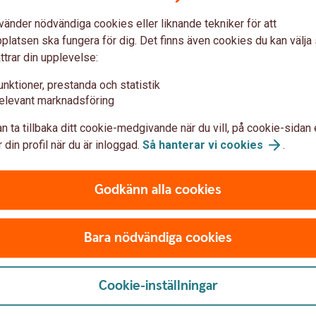
vänder nödvändiga cookies eller liknande tekniker för att
du kontaktar oss!
latsen ska fungera för dig. Det finns även cookies du kan välj
ttrar din upplevelse:
unktioner, prestanda och statistik
kan, senast inom en bankdag.
elevant marknadsföring
n ta tillbaka ditt cookie-medgivande när du vill, på cookie-sidan 
 din profil när du är inloggad.
Så hanterar vi
cookies
.
Godkänn alla cookies
Bara nödvändiga cookies
 oss
Säkerhet och
Cookie-inställningar
integritet
parbanken Nord