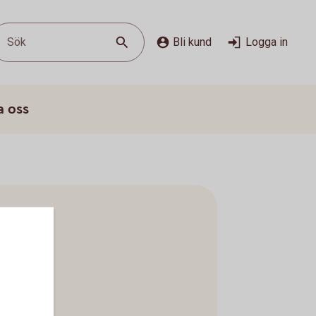
Sök
Bli kund
Logga in
a oss