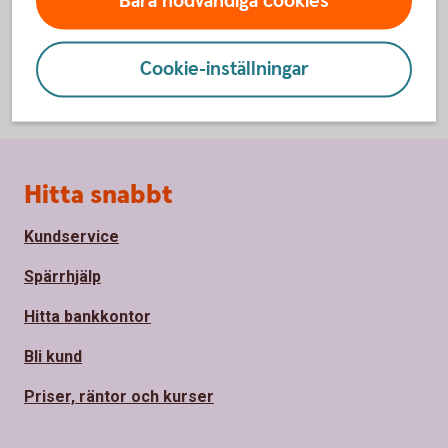
Bara nödvändiga cookies
Cookie-inställningar
Sidfot
Hitta snabbt
Kundservice
Spärrhjälp
Hitta bankkontor
Bli kund
Priser, räntor och kurser