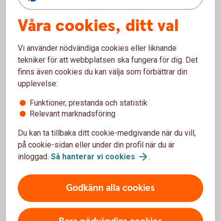
Våra cookies, ditt val
Kan ni utfärda en borgensgaranti till Nordafrika?
Vi använder nödvändiga cookies eller liknande
Kan ni utfärda garantier lokalt i exempelvis
tekniker för att webbplatsen ska fungera för dig. Det
Indien?
finns även cookies du kan välja som förbättrar din
upplevelse:
Vad är bäst att använda, Standbyremburs eller
Garanti?
Funktioner, prestanda och statistik
Relevant marknadsföring
Du kan ta tillbaka ditt cookie-medgivande när du vill,
på cookie-sidan eller under din profil när du är
inloggad.
Så hanterar vi
cookies
.
För att se detta innehåll behöver du först
godkänna cookies för Funktioner, prestanda
och statistik.
Godkänn alla cookies
Inställningar för cookies