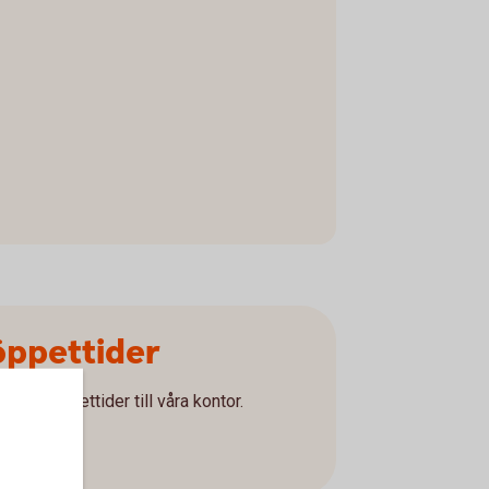
öppettider
r och öppettider till våra kontor.
r