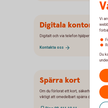
V
Vi an
Digitala kontoret
webbp
förbä
Digitalt och via telefon hjälper vi dig prec
F
R
Kontakta
oss
Du ka
under
Spärra kort
Om du förlorat ett kort, säkerhetsdosan e
viktigt att omedelbart spärra dessa.