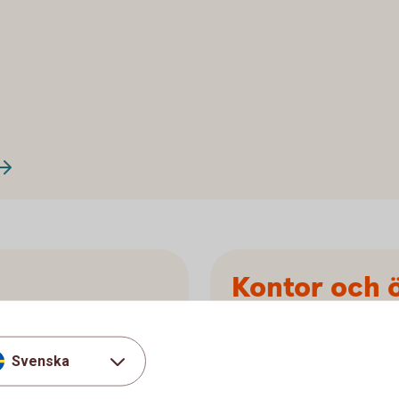
Kontor och 
re.
Här hittar du adressuppgifte
Svenska
Se kontor och
öppettide