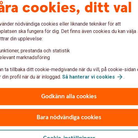
åra cookies, ditt val
vänder nödvändiga cookies eller liknande tekniker för att
Företag
latsen ska fungera för dig. Det finns även cookies du kan välj
ttrar din upplevelse:
is där du är.
Välkommen att kontakta en r
unktioner, prestanda och statistik
elevant marknadsföring
Företagsrådgivare i Sp
n ta tillbaka ditt cookie-medgivande när du vill, på cookie-sidan 
 din profil när du är inloggad.
Så hanterar vi
cookies
.
Godkänn alla cookies
Digital supp
ller ditt BankID är det
Vi svarar på dina frågor om 
Bara nödvändiga cookies
dagar i veckan.