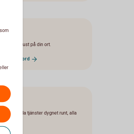
a som
ådgivare just på din ort.
arbanken
Nord
eller
ort
våra digitala tjänster dygnet runt, alla