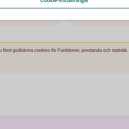
Cookie-inställningar
Ring 0771-97 75 12
Läs mer om Digital
supp
u först godkänna cookies för Funktioner, prestanda och statistik.