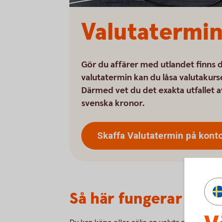
Valutatermi
Gör du affärer med utlandet finns de
valutatermin kan du låsa valutakurs
Därmed vet du det exakta utfallet 
svenska kronor.
Skaffa Valutatermin på
kont
Så här fungerar valu