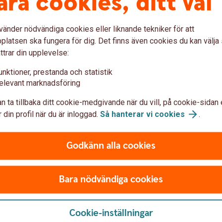
åra cookies, ditt val
an vid ett senare datum till en kurs som
rån affärsdagens marknadskurs med en
na som handlas. Terminspriset speglar inte
vänder nödvändiga cookies eller liknande tekniker för att
relser. Affären är bindande för båda parter.
latsen ska fungera för dig. Det finns även cookies du kan välj
ttrar din upplevelse:
unktioner, prestanda och statistik
elevant marknadsföring
saffär är på gång. Då kan du i god tid säkra
de valutakurser du använder vid offert och
n ta tillbaka ditt cookie-medgivande när du vill, på cookie-sidan 
 din profil när du är inloggad.
Så hanterar vi
cookies
.
igt att analysera var risker och möjligheter
ecialister dessa frågor, vi kan hjälpa dig
Godkänn alla cookies
X Trade, över telefon eller via din
Bara nödvändiga cookies
Cookie-inställningar