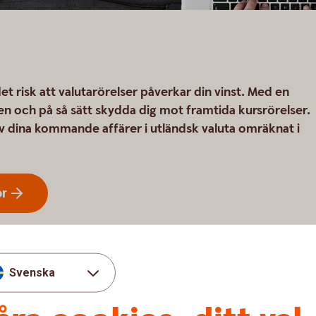
n
t risk att valutarörelser påverkar din vinst. Med en
en och på så sätt skydda dig mot framtida kursrörelser.
av dina kommande affärer i utländsk valuta omräknat i
or
Svenska
tatermin