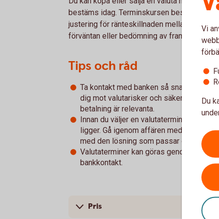
V
Du kan köpa eller sälja en valuta mot en ann
bestäms idag. Terminskursen bestäms utif
justering för ränteskillnaden mellan valutor
Vi an
förväntan eller bedömning av framtida kursrö
webbp
förbä
Tips och råd
F
R
Ta kontakt med banken så snart en utland
dig mot valutarisker och säkerställa att 
Du ka
betalning är relevanta.
under
Innan du väljer en valutatermin är det vikt
ligger. Gå igenom affären med bankens sp
med den lösning som passar dig bäst.
Valutaterminer kan göras genom tjänsten F
bankkontakt.
Pris