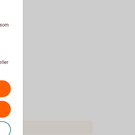
a som
eller