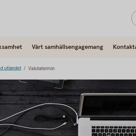
rksamhet
Vårt samhällsengagemang
Kontakt
d utlandet
Valutatermin