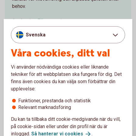
behov.
Anslutning
Företag
Svenska
Våra cookies, ditt val
Utbetalning Företag
Vi använder nödvändiga cookies eller liknande
Passar företag som vill ha en automatiserad
tekniker för att webbplatsen ska fungera för dig. Det
process för utbetalningar. Ni kan utföra
finns även cookies du kan välja som förbättrar din
betalningstransaktioner för betaltyperna Lön och
upplevelse:
Utbetalning (konto till konto).
Funktioner, prestanda och statistik
Relevant marknadsföring
Utbetalning
Företag
Du kan ta tillbaka ditt cookie-medgivande när du vill,
på cookie-sidan eller under din profil när du är
inloggad.
Så hanterar vi
cookies
.