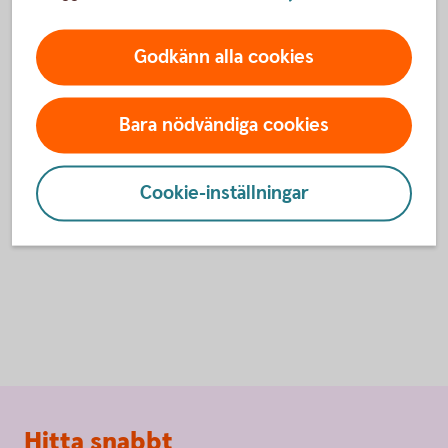
Godkänn alla cookies
Bara nödvändiga cookies
Nya tjänster för filbetalningar
Cookie-inställningar
Sidfot
Hitta snabbt