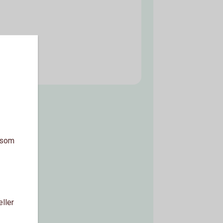
a som
eller