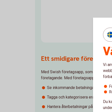
V
Ett smidigare företaga
Vi an
webbp
Med Swish företagsapp, som är ett kompl
förbä
företagande. Med företagsappen kan ni g
F
Se inkommande betalningar i realtid.
R
Tagga och kategorisera era betalninga
Du ka
Hantera återbetalningar på ett smidigt
under