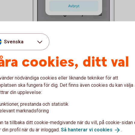
Svenska
åra cookies, ditt val
nde med företagsappen
vänder nödvändiga cookies eller liknande tekniker för att
latsen ska fungera för dig. Det finns även cookies du kan välj
ement till Swish Handel, får ni ett smidigare
ttrar din upplevelse:
öra flera saker:
unktioner, prestanda och statistik
elevant marknadsföring
r.
n ta tillbaka ditt cookie-medgivande när du vill, på cookie-sidan 
 sätt.
 din profil när du är inloggad.
Så hanterar vi
cookies
.