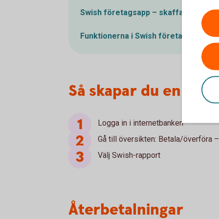
Swish företagsapp – skaffa appen o
Funktionerna i Swish företagsapp – d
Så skapar du en Swi
Logga in i internetbanken
Gå till översikten: Betala/överföra 
Välj Swish-rapport
Återbetalningar