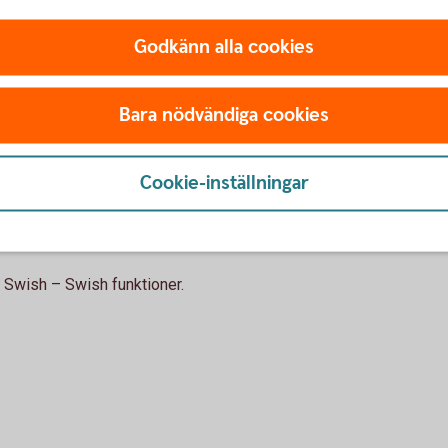
ch läs mer om
tjänsten
Godkänn alla cookies
etta kan ni
göra
Bara nödvändiga cookies
sh-rapport
Cookie-inställningar
– Swish – Swish funktioner.