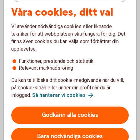
Våra cookies, ditt val
Så fungerar företagsappen (Swish Handel)
Vi använder nödvändiga cookies eller liknande
tekniker för att webbplatsen ska fungera för dig. Det
finns även cookies du kan välja som förbättrar din
Varning för bedrägeri
upplevelse:
Funktioner, prestanda och statistik
Swish.nu varnar för en ny typ av bedrägeri där
Relevant marknadsföring
bedragare visar en falsk bekräftelsevy vid
Du kan ta tillbaka ditt cookie-medgivande när du vill,
betalningar. Rekommendationen är att skaffa Swish
på cookie-sidan eller under din profil när du är
företagsapp där ni kan se inkomna betalningar i
inloggad.
Så hanterar vi cookies
.
realtid.
Godkänn alla cookies
Bara nödvändiga cookies
Swish företagsapp – frågor och