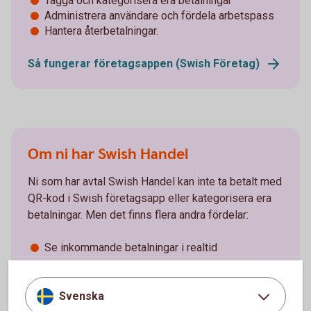
Tagga och kategorisera era betalningar
Administrera användare och fördela arbetspass
Hantera återbetalningar.
Så fungerar företagsappen (Swish Företag)
Om ni har Swish Handel
Ni som har avtal Swish Handel kan inte ta betalt med
QR-kod i Swish företagsapp eller kategorisera era
betalningar. Men det finns flera andra fördelar:
Se inkommande betalningar i realtid
Administrera användare och fördela arbetspass
Svenska
Hantera återbetalningar.