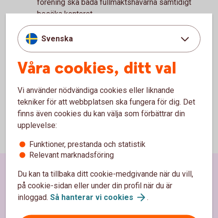
förening ska båda fullmaktshavarna samtidigt
besöka kontoret.
Läs mer om hur ni kommer igång med
Svenska
internetbanken:
Våra cookies, ditt val
Information om behörigheter i
internetbanken.(se)
Vi använder nödvändiga cookies eller liknande
tekniker för att webbplatsen ska fungera för dig. Det
finns även cookies du kan välja som förbättrar din
upplevelse:
Funktioner, prestanda och statistik
Relevant marknadsföring
Sidfot
Du kan ta tillbaka ditt cookie-medgivande när du vill,
Hitta snabbt
på cookie-sidan eller under din profil när du är
inloggad.
Så hanterar vi
cookies
.
Kundservice