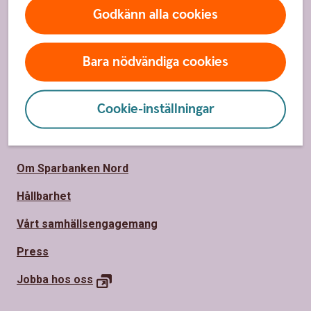
Spärrhjälp
Godkänn alla cookies
Hitta bankkontor
Bli kund
Bara nödvändiga cookies
Priser, räntor och kurser
Cookie-inställningar
Om oss
Om Sparbanken Nord
Hållbarhet
Vårt samhällsengagemang
Press
Jobba hos
oss