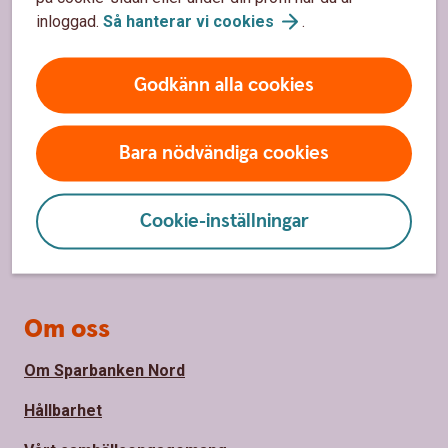
inloggad.
Så hanterar vi
cookies
.
Sidfot
Hitta snabbt
Godkänn alla cookies
Kundservice
Spärrhjälp
Bara nödvändiga cookies
Hitta bankkontor
Bli kund
Cookie-inställningar
Priser, räntor och kurser
Om oss
Om Sparbanken Nord
Hållbarhet