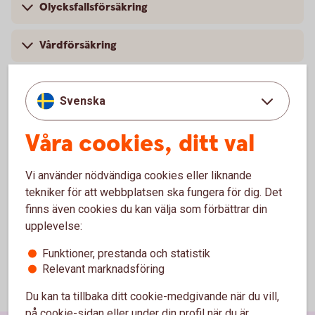
Olycksfallsförsäkring
Vårdförsäkring
Svenska
För att se detta innehåll behöver du först
Våra cookies, ditt val
godkänna cookies för Funktioner, prestanda
och statistik.
Vi använder nödvändiga cookies eller liknande
Inställningar för cookies
tekniker för att webbplatsen ska fungera för dig. Det
finns även cookies du kan välja som förbättrar din
upplevelse:
Funktioner, prestanda och statistik
Relevant marknadsföring
Du kan ta tillbaka ditt cookie-medgivande när du vill,
på cookie-sidan eller under din profil när du är