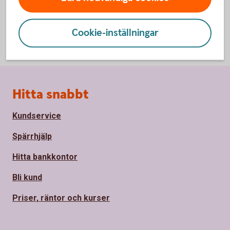
Cookie-inställningar
Sidfot
Hitta snabbt
Kundservice
Spärrhjälp
Hitta bankkontor
Bli kund
Priser, räntor och kurser