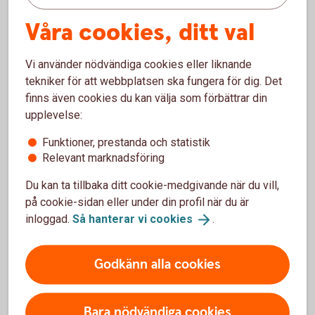
Privat – räntor, priser och
Våra cookies, ditt val
kurser
Vi använder nödvändiga cookies eller liknande
Räntor, kurser och priser för flera av våra tjänster
tekniker för att webbplatsen ska fungera för dig. Det
riktade till privatpersoner.
finns även cookies du kan välja som förbättrar din
upplevelse:
Räntor, priser och
kurser
Funktioner, prestanda och statistik
Relevant marknadsföring
Du kan ta tillbaka ditt cookie-medgivande när du vill,
på cookie-sidan eller under din profil när du är
För att se detta innehåll behöver du först
inloggad.
Så hanterar vi
cookies
.
godkänna cookies för Funktioner, prestanda
och statistik.
Godkänn alla cookies
Inställningar för cookies
Bara nödvändiga cookies