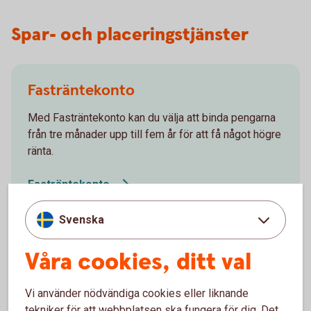
Spar- och placeringstjänster
Fasträntekonto
Med Fasträntekonto kan du välja att binda pengarna
från tre månader upp till fem år för att få något högre
ränta.
Fasträntekonto
Svenska
Våra cookies, ditt val
Placeringskonto Företag
Vi använder nödvändiga cookies eller liknande
Fria uttag. Med Placeringskonto Företag skapar du
tekniker för att webbplatsen ska fungera för dig. Det