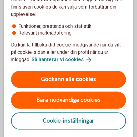
en ekonomisk buffert för ditt företag, samtidigt som
finns även cookies du kan välja som förbättrar din
pengarna alltid finns tillgängliga.
upplevelse:
Placeringskonto
Företag
Funktioner, prestanda och statistik
Relevant marknadsföring
Du kan ta tillbaka ditt cookie-medgivande när du vill,
på cookie-sidan eller under din profil när du är
inloggad.
Så hanterar vi
cookies
.
Skogslikvidkonto eller skogskonto?
Vi förklarar skillnaden.
Godkänn alla cookies
Skogslikvidkonto eller skogskonto? Vi förklarar
Bara nödvändiga cookies
skillnaden
Cookie-inställningar