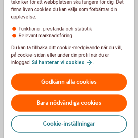
Warranter
tekniker för att webbplatsen ska fungera för dig. Det
finns även cookies du kan välja som förbättrar din
Med warranter tar du del av aktiers värdeförändring utan att
upplevelse:
köpa själva aktien.
Funktioner, prestanda och statistik
Relevant marknadsföring
Warranter
Du kan ta tillbaka ditt cookie-medgivande när du vill,
på cookie-sidan eller under din profil när du är
Certifikat – Bull & Bear
inloggad.
Så hanterar vi
cookies
.
Passar dig som är aktiv och villig att ta risk för att ha en
Godkänn alla cookies
möjlighet att öka avkastningen i din placering.
Certifikat – Bull &
Bear
Bara nödvändiga cookies
Aktielån
Cookie-inställningar
Ett aktielån innebär att aktieägaren lånar ut sina aktier till en