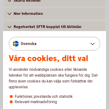
Skaffa Aktielån
Mer information
Regelverket SFTR kopplat till Aktielån
Frågor och Svar om
Svenska
SFTR/Transaktionsrapportering
Våra cookies, ditt val
Vi använder nödvändiga cookies eller liknande
Vanliga frågor och svar
tekniker för att webbplatsen ska fungera för dig. Det
finns även cookies du kan välja som förbättrar din
upplevelse:
Varför är det bra att låna ut aktier?
Funktioner, prestanda och statistik
Relevant marknadsföring
När behöver man låna aktier?