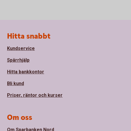
Sidfot
Hitta snabbt
Kundservice
Spärrhjälp
Hitta bankkontor
Bli kund
Priser, räntor och kurser
Om oss
Om Sparbanken Nord