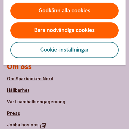
Godkänn alla cookies
Spärrhjälp
Hitta bankkontor
Bara nödvändiga cookies
Bli kund
Priser, räntor och kurser
Cookie-inställningar
Om oss
Om Sparbanken Nord
Hållbarhet
Vårt samhällsengagemang
Press
Jobba hos
oss