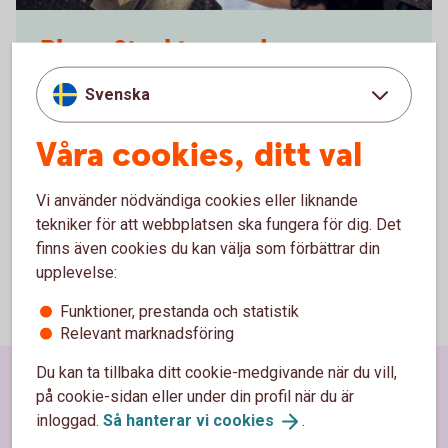
486125780
Blogg Strukturerade
Bloggen för den försiktige investeraren som inte vill
Svenska
ge avkall på möjligheten.
Våra cookies, ditt val
Blogg Strukturerade
produkter
Vi använder nödvändiga cookies eller liknande
tekniker för att webbplatsen ska fungera för dig. Det
finns även cookies du kan välja som förbättrar din
upplevelse:
Funktioner, prestanda och statistik
Relevant marknadsföring
Du kan ta tillbaka ditt cookie-medgivande när du vill,
Sidfot
Hitta snabbt
på cookie-sidan eller under din profil när du är
inloggad.
Så hanterar vi
cookies
.
Kundservice