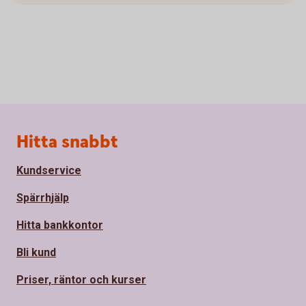
Sidfot
Hitta snabbt
Kundservice
Spärrhjälp
Hitta bankkontor
Bli kund
Priser, räntor och kurser