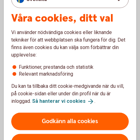
barnet, bortsett från er föräldrar. Det gäller såväl skriftlig
som muntlig fullmakt.
Våra cookies, ditt val
Vi använder nödvändiga cookies eller liknande
Engångsfullmakt mellan förmyndare (pdf)
tekniker för att webbplatsen ska fungera för dig. Det
finns även cookies du kan välja som förbättrar din
upplevelse:
Var kan du som förmyndare öppna
Funktioner, prestanda och statistik
banktjänster?
Relevant marknadsföring
På ett bankkontor
Du kan ta tillbaka ditt cookie-medgivande när du vill,
på cookie-sidan eller under din profil när du är
På ett kontor kan du öppna konton, skaffa bankkort,
inloggad.
Så hanterar vi
cookies
.
internetbanken och appen för unga. För att skaffa
Mobilt BankID behöver ditt barn följa med och ha
Godkänn alla cookies
med sig ID-kort, samt den mobila enhet där BankID
ska vara.
Via Digitala kontoret