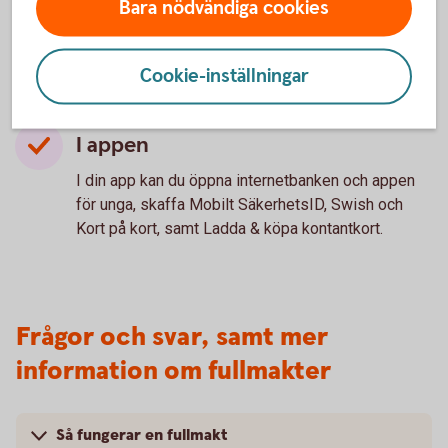
Bara nödvändiga cookies
0771-23 00 23
Hos Digitala kontoret på
(personlig service) kan du beställa bankkort och
Cookie-inställningar
ändra dispositionsrätt på barnets konto. Öppet
mån-fre 8-18.
I appen
I din app kan du öppna internetbanken och appen
för unga, skaffa Mobilt SäkerhetsID, Swish och
Kort på kort, samt Ladda & köpa kontantkort.
Frågor och svar, samt mer
information om fullmakter
Så fungerar en fullmakt