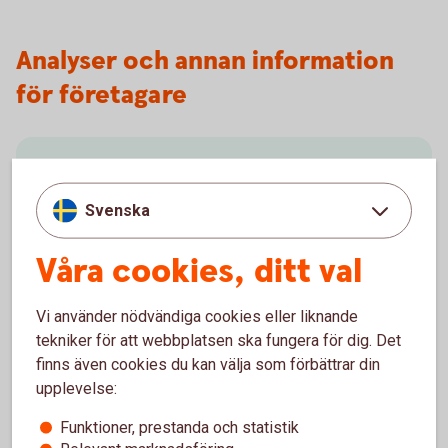
Analyser och annan information
för företagare
Aktiellt
Svenska
Dagliga bolagsanalyser, börskommentarer,
aktierekommendationer, förvaltarkommentarer och
Våra cookies, ditt val
tips runt pension och privatekonomi.
Aktiellt
(swedbank-aktiellt.se)
Vi använder nödvändiga cookies eller liknande
tekniker för att webbplatsen ska fungera för dig. Det
finns även cookies du kan välja som förbättrar din
upplevelse:
Funktioner, prestanda och statistik
Makroanalys