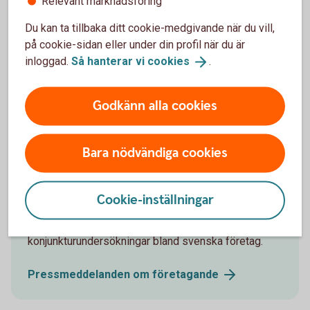
Relevant marknadsföring
Konjunkturbevakning och löpande omvärldsanalyser
Du kan ta tillbaka ditt cookie-medgivande när du vill,
kring svensk och internationell ekonomi.
på cookie-sidan eller under din profil när du är
inloggad.
Så hanterar vi
cookies
.
Prenumerera på Swedbank Makroanalys
(swedbank-research.com)
Godkänn alla cookies
Bara nödvändiga cookies
Pressmeddelanden
Cookie-inställningar
Läs våra analyser om hur omvärlden på olika sätt
påverkar företag och företagare samt våra
konjunkturundersökningar bland svenska företag.
Pressmeddelanden om
företagande