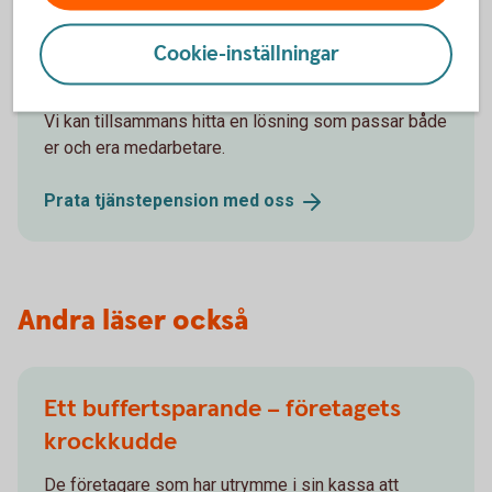
Tjänstepension för dig och
Cookie-inställningar
dina anställda
Vi kan tillsammans hitta en lösning som passar både
er och era medarbetare.
Prata tjänstepension med
oss
Andra läser också
Ett buffertsparande – företagets
krockkudde
De företagare som har utrymme i sin kassa att