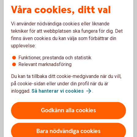
din egen ekonomi på längre sikt.
Våra cookies, ditt val
Vi använder nödvändiga cookies eller liknande
tekniker för att webbplatsen ska fungera för dig. Det
finns även cookies du kan välja som förbättrar din
Få stöd i frågor om sparande
upplevelse:
och pension
Funktioner, prestanda och statistik
Relevant marknadsföring
Vi erbjuder råd och lösningar som kan stärka både
Du kan ta tillbaka ditt cookie-medgivande när du vill,
dig och ditt företag – oavsett om det gäller
på cookie-sidan eller under din profil när du är
sparande, pension eller försäkringar.
inloggad.
Så hanterar vi
cookies
.
Kontakta oss på 0771-33 44 33 eller prata med
din
rådgivare
Godkänn alla cookies
Bara nödvändiga cookies