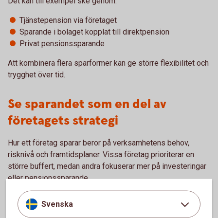
Det kan till exempel ske genom:
Tjänstepension via företaget
Sparande i bolaget kopplat till direktpension
Privat pensionssparande
Att kombinera flera sparformer kan ge större flexibilitet och
trygghet över tid.
Se sparandet som en del av
företagets strategi
Hur ett företag sparar beror på verksamhetens behov,
risknivå och framtidsplaner. Vissa företag prioriterar en
större buffert, medan andra fokuserar mer på investeringar
eller pensionssparande.
Genom att regelbundet se över företagets sparande kan du
Svenska
skapa bättre förutsättningar både för verksamheten och för