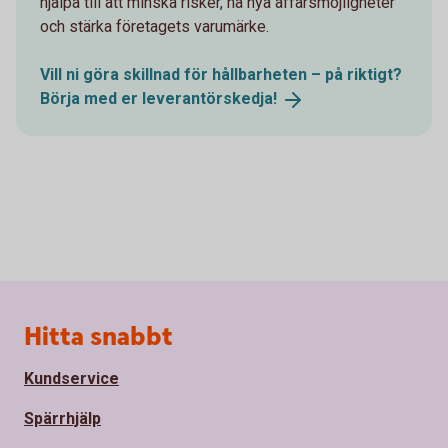
hjälpa till att minska risker, nå nya affärsmöjligheter
och stärka företagets varumärke.
Vill ni göra skillnad för hållbarheten – på riktigt?
Börja med er
leverantörskedja!
Sidfot
Hitta snabbt
Kundservice
Spärrhjälp