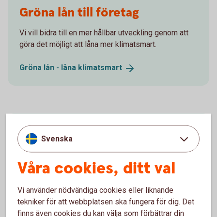
Gröna lån till företag
Vi vill bidra till en mer hållbar utveckling genom att
göra det möjligt att låna mer klimatsmart.
Gröna lån - låna
klimatsmart
Hållbarhet och vårt
Svenska
hållbarhetsarbete
Våra cookies, ditt val
Vi jobbar för en hållbar utveckling genom att främja
social, etisk, miljömässig och ekonomisk hållbarhet.
Vi använder nödvändiga cookies eller liknande
tekniker för att webbplatsen ska fungera för dig. Det
Hållbarhet och vårt
hållbarhetsarbete
finns även cookies du kan välja som förbättrar din