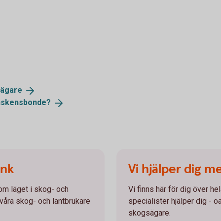
sägare
skensbonde?
ank
Vi hjälper dig m
 om läget i skog- och
Vi finns här för dig över he
 våra skog- och lantbrukare
specialister hjälper dig - o
skogsägare.