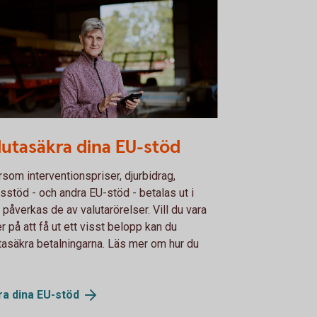
le farmer using the app
lutasäkra dina EU-stöd
rsom interventionspriser, djurbidrag,
sstöd - och andra EU-stöd - betalas ut i
 påverkas de av valutarörelser. Vill du vara
r på att få ut ett visst belopp kan du
tasäkra betalningarna. Läs mer om hur du
ra dina
EU-stöd