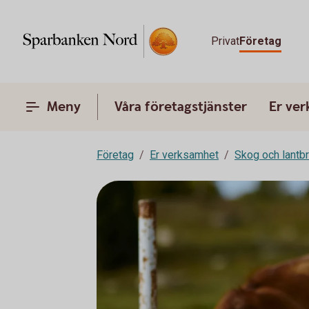
Privat
Företag
Meny
Våra företagstjänster
Er ve
Företag
Er verksamhet
Skog och lantb