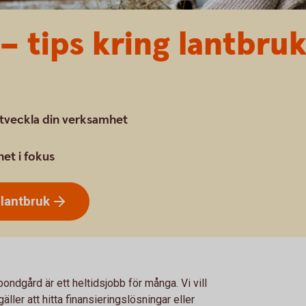
– tips kring lantbruk
utveckla din verksamhet
het i fokus
h
lantbruk
bondgård är ett heltidsjobb för många. Vi vill
ller att hitta finansieringslösningar eller