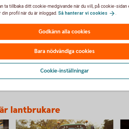
a omställningen. En bra start är att värdera
n ta tillbaka ditt cookie-medgivande när du vill, på cookie-sidan 
pektiv.
 din profil när du är inloggad.
Så hanterar vi
cookies
.
ållbarhet i
fokus
gt
Godkänn alla cookies
 sig. Om du inte når ut ill dina kunder, vet de inte
u vill synas och vad det är du vill lyfta.
Bara nödvändiga cookies
ring frågor som pension, ägar- eller
Cookie-inställningar
er gården när du inte längre vill eller kan driva
dessa frågor!
 är lantbrukare