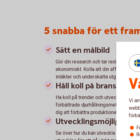
5 snabba för ett fra
Sätt en målbild
Gör din research och tar reda på vad s
ekonomiskt. Kolla att din affärsidé är v
intäkter och underskatta utgifter.
V
Håll koll på branschen
Ha koll på trender och utveckling inom
Vi an
förbättrade djurhållningsmetoder. Råd
webbp
dig att förbättra produktionen och stär
förbä
Utvecklingsmöjligheter
F
Se över hur du kan utveckla ditt föret
R