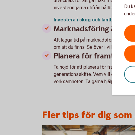
utvecklas för att gå i takt med den grön
Du ka
investeringarna utifrån hållbarhetspers
under
Investera i skog och lantbruk med h
Marknadsföring är vikti
Att lägga tid på marknadsföring kan löna
om att du finns. Se över i vilka kanaler d
Planera för framtiden
Ta höjd för att planera för framtiden, k
generationsskifte. Vem vill du ska ta öv
verksamheten. Ta gärna hjälp av oss i 
Fler tips för dig som