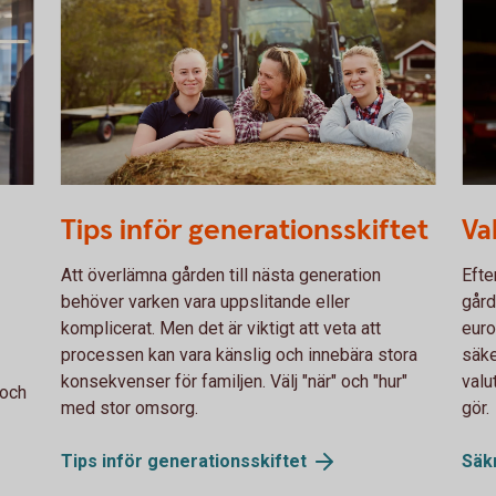
755652943
Fema
Tips inför generationsskiftet
Va
Att överlämna gården till nästa generation
Efte
behöver varken vara uppslitande eller
gård
komplicerat. Men det är viktigt att veta att
euro
processen kan vara känslig och innebära stora
säke
konsekvenser för familjen. Välj "när" och "hur"
valu
 och
med stor omsorg.
gör.
Tips inför
generationsskiftet
Säk