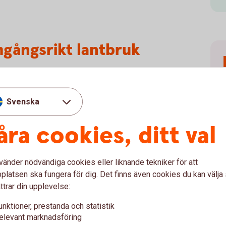
mgångsrikt lantbruk
om krävs av dig, både tidsmässigt och
Svenska
ettig - undvik glädjekalkyler, som att överskatta
åra cookies, ditt val
 jordbruksbranschen såsom nya odlingstekniker till
vänder nödvändiga cookies eller liknande tekniker för att
givning, branschdagar och studiebesök kan hjälpa
i
latsen ska fungera för dig. Det finns även cookies du kan välj
ka din ställning på marknaden.
ttrar din upplevelse:
unktioner, prestanda och statistik
ag. Fundera över hur företagets affärsmodell ska
elevant marknadsföring