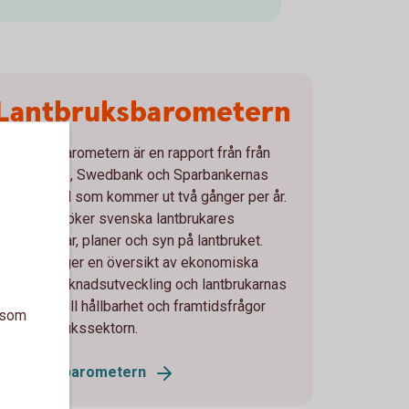
Lantbruksbarometern
Lantbruksbarometern är en rapport från från
Ludvig & Co, Swedbank och Sparbankernas
Riksförbund som kommer ut två gånger per år.
Den undersöker svenska lantbrukares
förväntningar, planer och syn på lantbruket.
Rapporten ger en översikt av ekonomiska
trender, marknadsutveckling och lantbrukarnas
nställning till hållbarhet och framtidsfrågor
a som
inom lantbrukssektorn.
Lantbruksbarometern